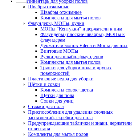
Инвентарь для уборки полов
Швабры отжимные
Швабры отжимные
Комплекты для мытья полов
Флаундеры, МОПы, ручки
МОПы "Кентукки" и держатели к ним
Флаундеры (плоские швабры), МОПы к
флаундерам
Держатели мопов Vileda и Мопы для них
Винтовые МОПы
Ручки для швабр, флаундеров
Комплекты для мытья полов
Тряпки для уборки пола и других
поверхностей
Пластиковые ведра для уборки
Щётки и совки
Комплекты совок+щетка
Щетки для пола
Совки для улиц
Стяжки для пола
Приспособления для удаления сложных
загрязнений, скребки для пола
Предупреждающие таблички и знаки, держатели
инвентаря
Комплекты для мытья полов