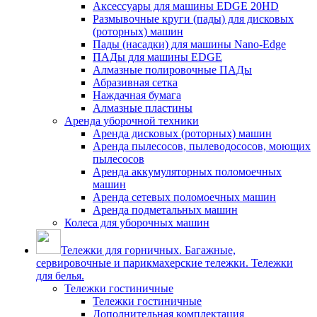
Аксессуары для машины EDGE 20HD
Размывочные круги (пады) для дисковых
(роторных) машин
Пады (насадки) для машины Nano-Edge
ПАДы для машины EDGE
Алмазные полировочные ПАДы
Абразивная сетка
Наждачная бумага
Алмазные пластины
Аренда уборочной техники
Аренда дисковых (роторных) машин
Аренда пылесосов, пылеводососов, моющих
пылесосов
Аренда аккумуляторных поломоечных
машин
Аренда сетевых поломоечных машин
Аренда подметальных машин
Колеса для уборочных машин
Тележки для горничных. Багажные,
сервировочные и парикмахерские тележки. Тележки
для белья.
Тележки гостиничные
Тележки гостиничные
Дополнительная комплектация