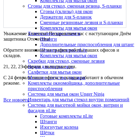
Комплекты для мытья окон
Сгоны для стекол, сменная резина, S-планки
Сгоны (склизы) для окон
Держатели для S-планок
Сменные резиновые лезвия и S-планки
Комплекты для мытья окон
Уважаемые клиенты! Поздравляем вас с наступающим Днём
Телескопические штанги
защитника Отечества!
Штанги
Дополнительные приспособления для штанг
Обратите внимание на график работы наших офисов и
Штанги системы nLite
складов.
Комплекты для мытья окон
Скребки для стекол, сменные лезвия
21, 22, 23 февраля - выходные дни.
Ведра для мытья окон
Салфетки для мытья окон
С 24 февраля наши офисы и склады работают в обычном
Моющие средства для окон
режиме.
Комплекты окномойщика, дополнительные
приспособления
Система для мытья окон Unger Ninja
Инвентарь для мытья стекол внутри помещений
Все новости
Система для высотной мойки окон, витрин и
фасадов nLite
Готовые комплекты nLite
Штанги
Изогнутые колена
Щётки