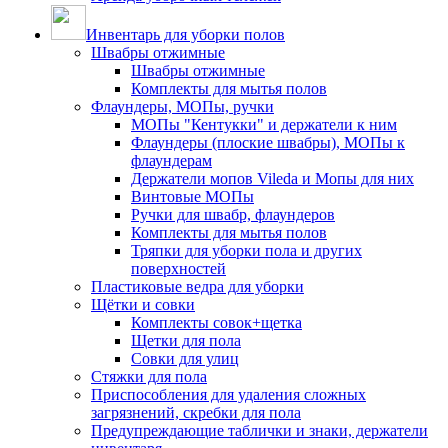
Инвентарь для уборки полов
Швабры отжимные
Швабры отжимные
Комплекты для мытья полов
Флаундеры, МОПы, ручки
МОПы "Кентукки" и держатели к ним
Флаундеры (плоские швабры), МОПы к
флаундерам
Держатели мопов Vileda и Мопы для них
Винтовые МОПы
Ручки для швабр, флаундеров
Комплекты для мытья полов
Тряпки для уборки пола и других
поверхностей
Пластиковые ведра для уборки
Щётки и совки
Комплекты совок+щетка
Щетки для пола
Совки для улиц
Стяжки для пола
Приспособления для удаления сложных
загрязнений, скребки для пола
Предупреждающие таблички и знаки, держатели