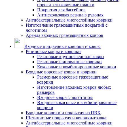
пороги, стыковочные планки
Покрытия для бассейнов
Антискользящая резина в рулонах
Антибактериальные многослойные коврики
Изготовление грязезащитных покрытий с
логотипом
Аренда входных грязезащитных ковров
Входные придверные коврики и ковры
Резиновые ковры и коврики
Резиновые крупноячеистые ковры
Резиновые шипованные коврики
Кокосовые и комбинированные коврики
Входные ворсовые ковры и коврики
Размерные ворсовые грязезащитные
коврики
Изготовление входных ковров любых
размеров
Входные ковры с логотипом
Входные кокосовые и комбинированные
коврики
Входные коврики и покрытия из ПВХ
Щетинистые покрытия и коврики-травка
Антибактериальные многослойные коврики