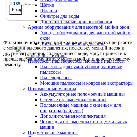
2 185
руб
за шт.
Щётки
Шланги
Фильтры для воды
Дополнительные приспособления
Аренда оборудования для высотной мойки окон
Аренда оборудования для высотной мойки
окон
Фильтры очистки воды необходимо использовать при работе
Дополнительное оборудование
с мойками высокого давления, поскольку мелкий песок и
другие загрязнения, содержащиеся воде, могут привести к
Уборочная техника
преждевременному износу мотора мойки и дорогостоящему
Пылесосы, пылеводососы, моющие пылесосы
ремонту.
Пылесосы для сухой уборки, ранцевые
пылесосы
Пылеводососы
Моющие пылесосы и ковровые экстракторы
Поломоечные машины
Аккумуляторные поломоечные машины
Сетевые поломоечные машины
Поломоечные машины с сиденьем для
оператора (райдеры)
Дополнительная комплектация
Чехлы для поломоечных и подметальных
машин
Подметальные машины