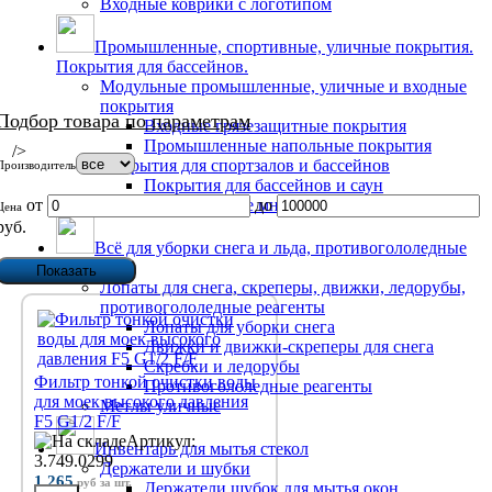
Входные коврики с логотипом
Промышленные, спортивные, уличные покрытия.
Покрытия для бассейнов.
Модульные промышленные, уличные и входные
покрытия
Подбор товара по параметрам
Входные грязезащитные покрытия
Промышленные напольные покрытия
/>
Покрытия для спортзалов и бассейнов
Производитель
Покрытия для бассейнов и саун
от
Антибактериальные многослойные коврики
до
Цена
руб.
Всё для уборки снега и льда, противогололедные
реагенты
Лопаты для снега, скреперы, движки, ледорубы,
противогололедные реагенты
Лопаты для уборки снега
Движки и движки-скреперы для снега
Скребки и ледорубы
Фильтр тонкой очистки воды
Противогололедные реагенты
для моек высокого давления
Метлы уличные
F5 G1/2 F/F
Артикул:
Инвентарь для мытья стекол
3.749.0299
Держатели и шубки
1 265
руб
за шт.
Держатели шубок для мытья окон