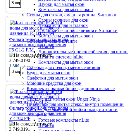
Шубки для мытья окон
Комплекты для мытья окон
Сгоны для стекол, сменная резина, S-планки
Сгоны (склизы) для окон
Держатели для S-планок
Сменные резиновые лезвия и S-планки
Комплекты для мытья окон
Фильтр тонкой очистки воды
Телескопические штанги
для моек высокого давления
Штанги
F5 G1/2 F/M
Дополнительные приспособления для штанг
Артикул:
Штанги системы nLite
3.749.0190
Комплекты для мытья окон
1 380
руб
за шт.
Скребки для стекол, сменные лезвия
Ведра для мытья окон
Салфетки для мытья окон
Моющие средства для окон
Комплекты окномойщика, дополнительные
приспособления
Система для мытья окон Unger Ninja
Инвентарь для мытья стекол внутри помещений
Фильтр тонкой очистки воды
Система для высотной мойки окон, витрин и
для моек высокого давления
фасадов nLite
Y G3/4 F/F
Готовые комплекты nLite
Артикул:
Штанги
3.749.0191
Изогнутые колена