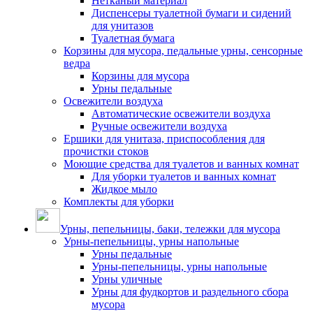
Нетканый материал
Диспенсеры туалетной бумаги и сидений
для унитазов
Туалетная бумага
Корзины для мусора, педальные урны, сенсорные
ведра
Корзины для мусора
Урны педальные
Освежители воздуха
Автоматические освежители воздуха
Ручные освежители воздуха
Ершики для унитаза, приспособления для
прочистки стоков
Моющие средства для туалетов и ванных комнат
Для уборки туалетов и ванных комнат
Жидкое мыло
Комплекты для уборки
Урны, пепельницы, баки, тележки для мусора
Урны-пепельницы, урны напольные
Урны педальные
Урны-пепельницы, урны напольные
Урны уличные
Урны для фудкортов и раздельного сбора
мусора