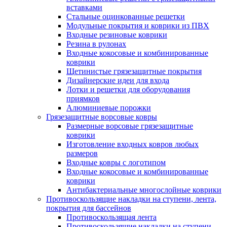
вставками
Стальные оцинкованные решетки
Модульные покрытия и коврики из ПВХ
Входные резиновые коврики
Резина в рулонах
Входные кокосовые и комбинированные
коврики
Щетинистые грязезащитные покрытия
Дизайнерские идеи для входа
Лотки и решетки для оборудования
приямков
Алюминиевые порожки
Грязезащитные ворсовые ковры
Размерные ворсовые грязезащитные
коврики
Изготовление входных ковров любых
размеров
Входные ковры с логотипом
Входные кокосовые и комбинированные
коврики
Антибактериальные многослойные коврики
Противоскользящие накладки на ступени, лента,
покрытия для бассейнов
Противоскользящая лента
Противоскользящие накладки на ступени,