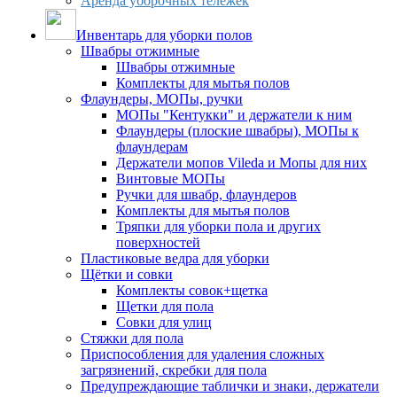
Аренда уборочных тележек
Инвентарь для уборки полов
Швабры отжимные
Швабры отжимные
Комплекты для мытья полов
Флаундеры, МОПы, ручки
МОПы "Кентукки" и держатели к ним
Флаундеры (плоские швабры), МОПы к
флаундерам
Держатели мопов Vileda и Мопы для них
Винтовые МОПы
Ручки для швабр, флаундеров
Комплекты для мытья полов
Тряпки для уборки пола и других
поверхностей
Пластиковые ведра для уборки
Щётки и совки
Комплекты совок+щетка
Щетки для пола
Совки для улиц
Стяжки для пола
Приспособления для удаления сложных
загрязнений, скребки для пола
Предупреждающие таблички и знаки, держатели