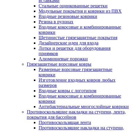
вставками
Стальные оцинкованные решетки
Модульные покрытия и коврики из ПВХ
Входные резиновые коврики
Резина в рулонах
Входные кокосовые и комбинированные
коврики
Щетинистые грязезащитные покрытия
Дизайнерские идеи для входа
Лотки и решетки для оборудования
приямков
Алюминиевые порожки
Грязезащитные ворсовые ковры
Размерные ворсовые грязезащитные
коврики
Изготовление входных ковров любых
размеров
Входные ковры с логотипом
Входные кокосовые и комбинированные
коврики
Антибактериальные многослойные коврики
Противоскользящие накладки на ступени, лента,
покрытия для бассейнов
Противоскользящая лента
Противоскользящие накладки на ступени,