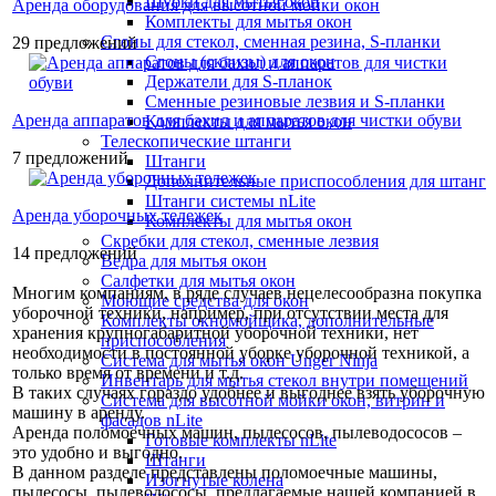
Шубки для мытья окон
Аренда оборудования для высотной мойки окон
Комплекты для мытья окон
Сгоны для стекол, сменная резина, S-планки
29 предложений
Сгоны (склизы) для окон
Держатели для S-планок
Сменные резиновые лезвия и S-планки
Аренда аппаратов для бахил и аппаратов для чистки обуви
Комплекты для мытья окон
Телескопические штанги
7 предложений
Штанги
Дополнительные приспособления для штанг
Штанги системы nLite
Аренда уборочных тележек
Комплекты для мытья окон
Скребки для стекол, сменные лезвия
14 предложений
Ведра для мытья окон
Салфетки для мытья окон
Многим компаниям, в ряде случаев нецелесообразна покупка
Моющие средства для окон
уборочной техники, например, при отсутствии места для
Комплекты окномойщика, дополнительные
хранения крупногабаритной уборочной техники, нет
приспособления
необходимости в постоянной уборке уборочной техникой, а
Система для мытья окон Unger Ninja
только время от времени и т.д.
Инвентарь для мытья стекол внутри помещений
В таких случаях гораздо удобнее и выгоднее взять уборочную
Система для высотной мойки окон, витрин и
машину в аренду.
фасадов nLite
Аренда поломоечных машин, пылесосов, пылеводососов –
Готовые комплекты nLite
это удобно и выгодно.
Штанги
В данном разделе представлены поломоечные машины,
Изогнутые колена
пылесосы, пылеводососы, предлагаемые нашей компанией в