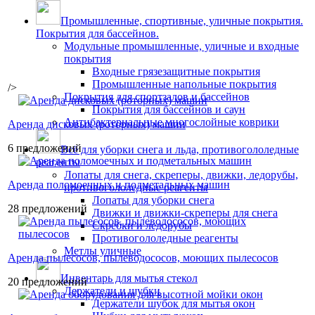
Промышленные, спортивные, уличные покрытия.
Покрытия для бассейнов.
Модульные промышленные, уличные и входные
покрытия
Входные грязезащитные покрытия
Промышленные напольные покрытия
/>
Покрытия для спортзалов и бассейнов
Покрытия для бассейнов и саун
Антибактериальные многослойные коврики
Аренда дисковых (роторных) машин
6 предложений
Всё для уборки снега и льда, противогололедные
реагенты
Лопаты для снега, скреперы, движки, ледорубы,
Аренда поломоечных и подметальных машин
противогололедные реагенты
Лопаты для уборки снега
28 предложений
Движки и движки-скреперы для снега
Скребки и ледорубы
Противогололедные реагенты
Метлы уличные
Аренда пылесосов, пылеводососов, моющих пылесосов
Инвентарь для мытья стекол
20 предложений
Держатели и шубки
Держатели шубок для мытья окон