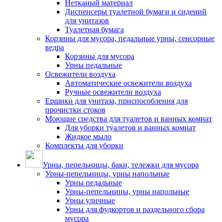
Нетканый материал
Диспенсеры туалетной бумаги и сидений
для унитазов
Туалетная бумага
Корзины для мусора, педальные урны, сенсорные
ведра
Корзины для мусора
Урны педальные
Освежители воздуха
Автоматические освежители воздуха
Ручные освежители воздуха
Ершики для унитаза, приспособления для
прочистки стоков
Моющие средства для туалетов и ванных комнат
Для уборки туалетов и ванных комнат
Жидкое мыло
Комплекты для уборки
Урны, пепельницы, баки, тележки для мусора
Урны-пепельницы, урны напольные
Урны педальные
Урны-пепельницы, урны напольные
Урны уличные
Урны для фудкортов и раздельного сбора
мусора