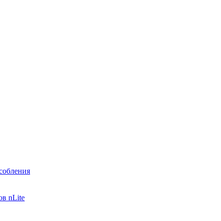
собления
в nLite