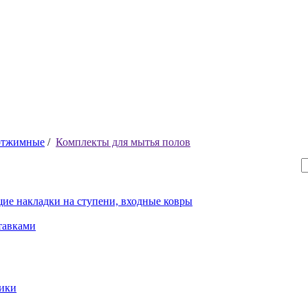
отжимные
/
Комплекты для мытья полов
ие накладки на ступени, входные ковры
тавками
рики