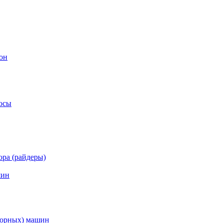
он
осы
ра (райдеры)
шин
торных) машин