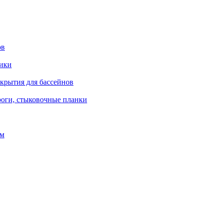
ов
рики
окрытия для бассейнов
роги, стыковочные планки
ом