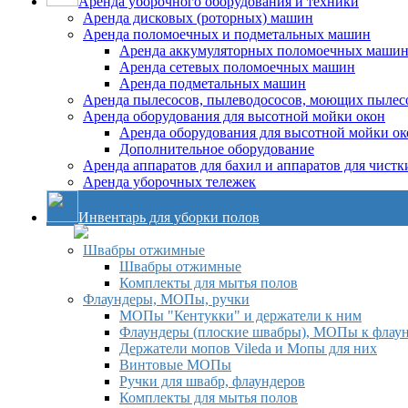
Аренда уборочного оборудования и техники
Аренда дисковых (роторных) машин
Аренда поломоечных и подметальных машин
Аренда аккумуляторных поломоечных маши
Аренда сетевых поломоечных машин
Аренда подметальных машин
Аренда пылесосов, пылеводососов, моющих пылес
Аренда оборудования для высотной мойки окон
Аренда оборудования для высотной мойки ок
Дополнительное оборудование
Аренда аппаратов для бахил и аппаратов для чистк
Аренда уборочных тележек
Инвентарь для уборки полов
Швабры отжимные
Швабры отжимные
Комплекты для мытья полов
Флаундеры, МОПы, ручки
МОПы "Кентукки" и держатели к ним
Флаундеры (плоские швабры), МОПы к флау
Держатели мопов Vileda и Мопы для них
Винтовые МОПы
Ручки для швабр, флаундеров
Комплекты для мытья полов