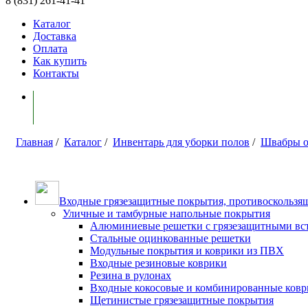
8 (831) 261-41-41
Каталог
Доставка
Оплата
Как купить
Контакты
Моя корзина ( 0 )
Главная
/
Каталог
/
Инвентарь для уборки полов
/
Швабры 
Входные грязезащитные покрытия, противоскользящ
Уличные и тамбурные напольные покрытия
Алюминиевые решетки с грязезащитными вс
Стальные оцинкованные решетки
Модульные покрытия и коврики из ПВХ
Входные резиновые коврики
Резина в рулонах
Входные кокосовые и комбинированные ков
Щетинистые грязезащитные покрытия