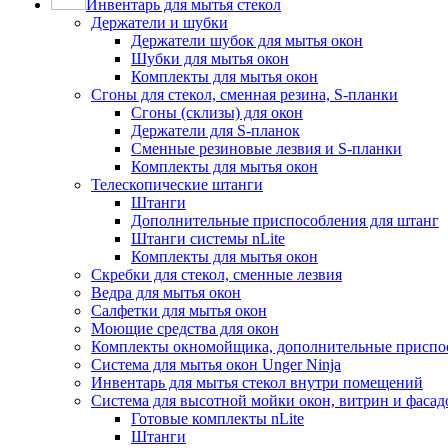
Инвентарь для мытья стекол
Держатели и шубки
Держатели шубок для мытья окон
Шубки для мытья окон
Комплекты для мытья окон
Сгоны для стекол, сменная резина, S-планки
Сгоны (склизы) для окон
Держатели для S-планок
Сменные резиновые лезвия и S-планки
Комплекты для мытья окон
Телескопические штанги
Штанги
Дополнительные приспособления для штанг
Штанги системы nLite
Комплекты для мытья окон
Скребки для стекол, сменные лезвия
Ведра для мытья окон
Салфетки для мытья окон
Моющие средства для окон
Комплекты окномойщика, дополнительные приспо
Система для мытья окон Unger Ninja
Инвентарь для мытья стекол внутри помещений
Система для высотной мойки окон, витрин и фасадо
Готовые комплекты nLite
Штанги