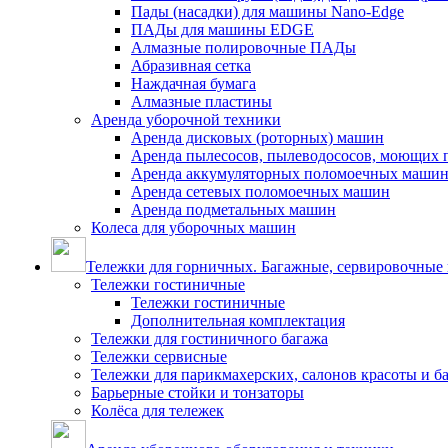
Пады (насадки) для машины Nano-Edge
ПАДы для машины EDGE
Алмазные полировочные ПАДы
Абразивная сетка
Наждачная бумага
Алмазные пластины
Аренда уборочной техники
Аренда дисковых (роторных) машин
Аренда пылесосов, пылеводососов, моющих 
Аренда аккумуляторных поломоечных маши
Аренда сетевых поломоечных машин
Аренда подметальных машин
Колеса для уборочных машин
Тележки для горничных. Багажные, сервировочные и
Тележки гостиничные
Тележки гостиничные
Дополнительная комплектация
Тележки для гостиничного багажа
Тележки сервисные
Тележки для парикмахерских, салонов красоты и 
Барьерные стойки и тонзаторы
Колёса для тележек