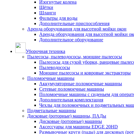
Изогнутые колена
Щётки
Шланги
Фильтры для воды
Дополнительные приспособления
Аренда оборудования для высотной мойки окон
Аренда оборудования для высотной мойки ок
Дополнительное оборудование
Уборочная техника
Пылесосы, пылеводососы, моющие пылесосы
Пылесосы для сухой уборки, ранцевые пылес
Пылеводососы
Моющие пылесосы и ковровые экстракторы
Поломоечные машины
Аккумуляторные поломоечные машины
Сетевые поломоечные машины
Поломоечные машины с сиденьем для операто
Дополнительная комплектация
Чехлы для поломоечных и подметальных ма
Подметальные машины
Дисковые (роторные) машины, ПАДы
Дисковые (роторные) машины
Аксессуары для машины EDGE 20HD
Размывочные круги (пады) для дисковых (ро