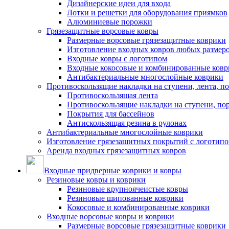
Дизайнерские идеи для входа
Лотки и решетки для оборудования приямков
Алюминиевые порожки
Грязезащитные ворсовые ковры
Размерные ворсовые грязезащитные коврики
Изготовление входных ковров любых размер
Входные ковры с логотипом
Входные кокосовые и комбинированные ков
Антибактериальные многослойные коврики
Противоскользящие накладки на ступени, лента, п
Противоскользящая лента
Противоскользящие накладки на ступени, по
Покрытия для бассейнов
Антискользящая резина в рулонах
Антибактериальные многослойные коврики
Изготовление грязезащитных покрытий с логотип
Аренда входных грязезащитных ковров
Входные придверные коврики и ковры
Резиновые ковры и коврики
Резиновые крупноячеистые ковры
Резиновые шипованные коврики
Кокосовые и комбинированные коврики
Входные ворсовые ковры и коврики
Размерные ворсовые грязезащитные коврики