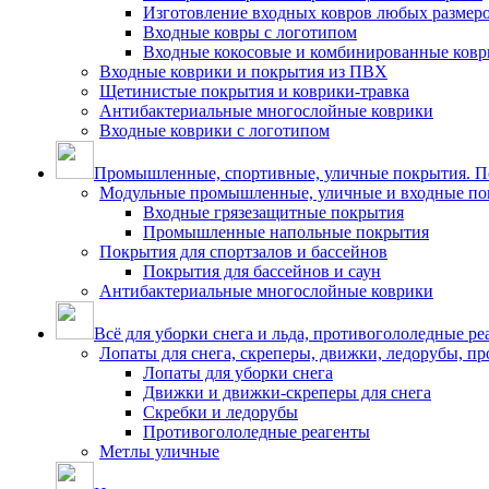
Изготовление входных ковров любых размер
Входные ковры с логотипом
Входные кокосовые и комбинированные ков
Входные коврики и покрытия из ПВХ
Щетинистые покрытия и коврики-травка
Антибактериальные многослойные коврики
Входные коврики с логотипом
Промышленные, спортивные, уличные покрытия. По
Модульные промышленные, уличные и входные по
Входные грязезащитные покрытия
Промышленные напольные покрытия
Покрытия для спортзалов и бассейнов
Покрытия для бассейнов и саун
Антибактериальные многослойные коврики
Всё для уборки снега и льда, противогололедные ре
Лопаты для снега, скреперы, движки, ледорубы, п
Лопаты для уборки снега
Движки и движки-скреперы для снега
Скребки и ледорубы
Противогололедные реагенты
Метлы уличные