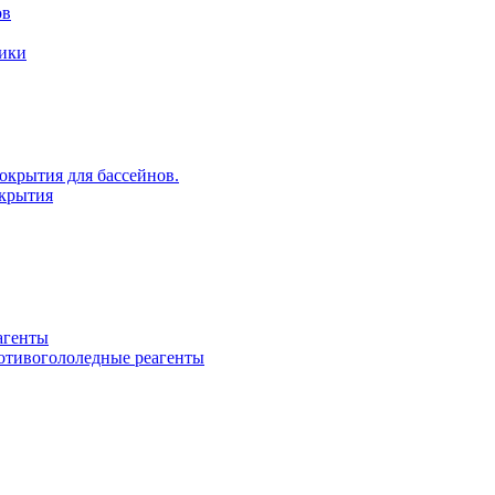
ов
рики
крытия для бассейнов.
крытия
агенты
ротивогололедные реагенты