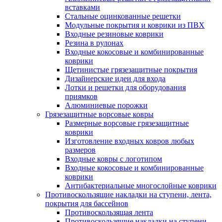
вставками
Стальные оцинкованные решетки
Модульные покрытия и коврики из ПВХ
Входные резиновые коврики
Резина в рулонах
Входные кокосовые и комбинированные
коврики
Щетинистые грязезащитные покрытия
Дизайнерские идеи для входа
Лотки и решетки для оборудования
приямков
Алюминиевые порожки
Грязезащитные ворсовые ковры
Размерные ворсовые грязезащитные
коврики
Изготовление входных ковров любых
размеров
Входные ковры с логотипом
Входные кокосовые и комбинированные
коврики
Антибактериальные многослойные коврики
Противоскользящие накладки на ступени, лента,
покрытия для бассейнов
Противоскользящая лента
Противоскользящие накладки на ступени,