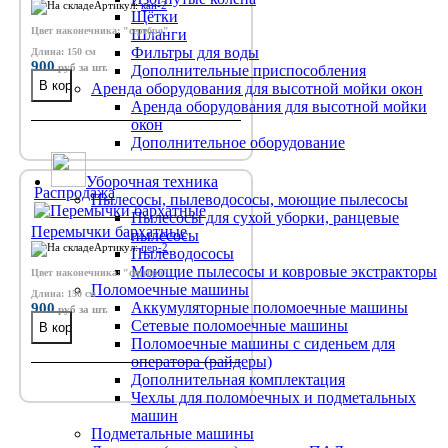
Артикул:
кан-2
Щётки
Цвет наконечника: "серебро"
Шланги
Фильтры для воды
Длина: 150 см
900
руб
за шт.
Дополнительные приспособления
Аренда оборудования для высотной мойки окон
Аренда оборудования для высотной мойки
окон
Дополнительное оборудование
Уборочная техника
Распродажа
Пылесосы, пылеводососы, моющие пылесосы
Пылесосы для сухой уборки, ранцевые
Перемычки бархатные
пылесосы
Артикул:
пер-2
Пылеводососы
Моющие пылесосы и ковровые экстракторы
Цвет наконечника: "серебро"
Поломоечные машины
Длина: 150 см
900
Аккумуляторные поломоечные машины
руб
за шт.
Сетевые поломоечные машины
Поломоечные машины с сиденьем для
оператора (райдеры)
Дополнительная комплектация
Чехлы для поломоечных и подметальных
машин
Подметальные машины