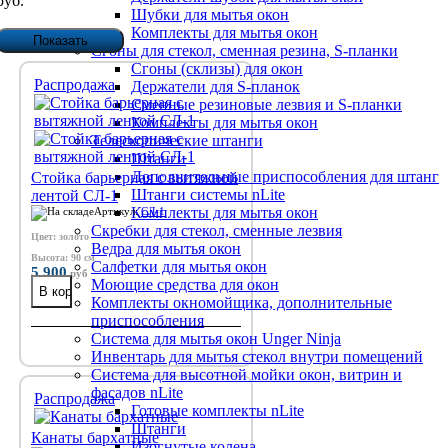
руб.
Шубки для мытья окон
Комплекты для мытья окон
Сгоны для стекол, сменная резина, S-планки
Сгоны (склизы) для окон
Распродажа
Держатели для S-планок
Сменные резиновые лезвия и S-планки
Комплекты для мытья окон
Телескопические штанги
Штанги
Дополнительные приспособления для штанг
Стойка барьерная с вытяжной
Штанги системы nLite
лентой СЛ-1
Комплекты для мытья окон
Артикул:
СЛ-1
Скребки для стекол, сменные лезвия
Цвет: золото
Ведра для мытья окон
Высота: 90 см
Салфетки для мытья окон
5 900
руб
Моющие средства для окон
Комплекты окномойщика, дополнительные
приспособления
Система для мытья окон Unger Ninja
Инвентарь для мытья стекол внутри помещений
Система для высотной мойки окон, витрин и
фасадов nLite
Распродажа
Готовые комплекты nLite
Штанги
Канаты бархатные
Изогнутые колена