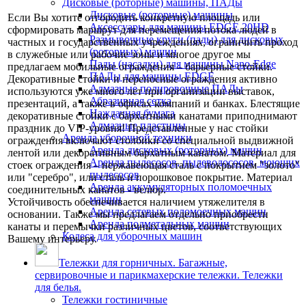
Дисковые (роторные) машины, ПАДы
Дисковые (роторные) машины
Если Вы хотите отгородить конкретную площадь или
Аксессуары для машины EDGE 20HD
сформировать маршрут для перемещения потока людей в
Размывочные круги (пады) для дисковых
частных и государственных учреждениях, ограничить проход
(роторных) машин
в служебные или рабочие зоны и многое другое мы
Пады (насадки) для машины Nano-Edge
предлагаем мобильные ограждения – барьерные стойки.
ПАДы для машины EDGE
Декоративные стойки и переносные ограждения активно
Алмазные полировочные ПАДы
используются уже много лет при организации выставок,
Абразивная сетка
презентаций, а также в офисах компаний и банках. Блестящие
Наждачная бумага
декоративные стойки с бархатными канатами приподнимают
Алмазные пластины
праздник до VIP-уровня! Представленные у нас стойки
Аренда уборочной техники
ограждения включают столбики со специальной выдвижной
Аренда дисковых (роторных) машин
лентой или декоративным бархатным канатом. Материал для
Аренда пылесосов, пылеводососов, моющих
стоек ограждения – нержавеющая сталь с покрытием "золото"
пылесосов
или "серебро", или сталь и порошковое покрытие. Материал
Аренда аккумуляторных поломоечных
соединительных канатов - велюр.
машин
Устойчивость обеспечивается наличием утяжелителя в
Аренда сетевых поломоечных машин
основании. Также мы предлагаем отдельно приобрести
Аренда подметальных машин
канаты и перемычки различных цветов, соответствующих
Колеса для уборочных машин
Вашему интерьеру.
Тележки для горничных. Багажные,
сервировочные и парикмахерские тележки. Тележки
для белья.
Тележки гостиничные