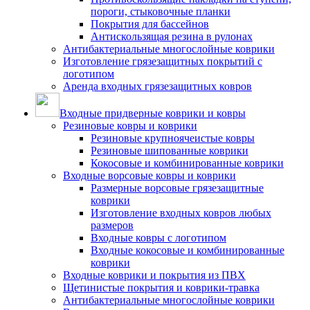
пороги, стыковочные планки
Покрытия для бассейнов
Антискользящая резина в рулонах
Антибактериальные многослойные коврики
Изготовление грязезащитных покрытий с
логотипом
Аренда входных грязезащитных ковров
Входные придверные коврики и ковры
Резиновые ковры и коврики
Резиновые крупноячеистые ковры
Резиновые шипованные коврики
Кокосовые и комбинированные коврики
Входные ворсовые ковры и коврики
Размерные ворсовые грязезащитные
коврики
Изготовление входных ковров любых
размеров
Входные ковры с логотипом
Входные кокосовые и комбинированные
коврики
Входные коврики и покрытия из ПВХ
Щетинистые покрытия и коврики-травка
Антибактериальные многослойные коврики