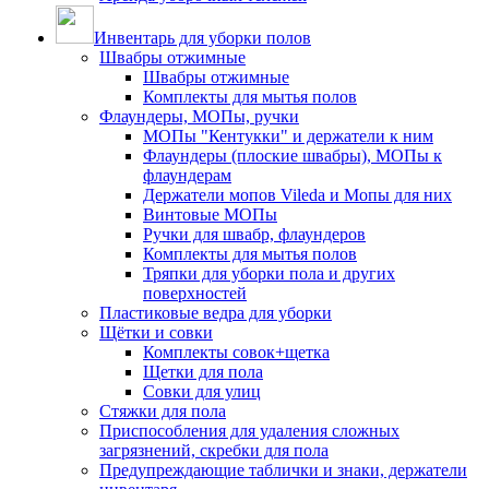
Инвентарь для уборки полов
Швабры отжимные
Швабры отжимные
Комплекты для мытья полов
Флаундеры, МОПы, ручки
МОПы "Кентукки" и держатели к ним
Флаундеры (плоские швабры), МОПы к
флаундерам
Держатели мопов Vileda и Мопы для них
Винтовые МОПы
Ручки для швабр, флаундеров
Комплекты для мытья полов
Тряпки для уборки пола и других
поверхностей
Пластиковые ведра для уборки
Щётки и совки
Комплекты совок+щетка
Щетки для пола
Совки для улиц
Стяжки для пола
Приспособления для удаления сложных
загрязнений, скребки для пола
Предупреждающие таблички и знаки, держатели