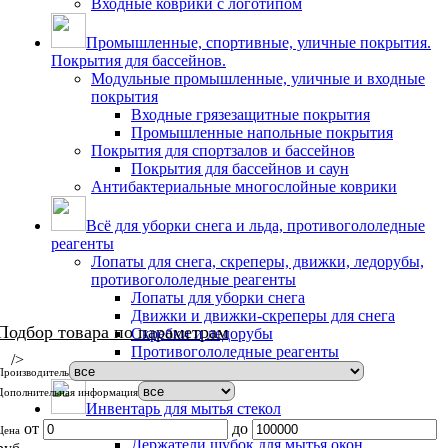
Входные коврики с логотипом
Промышленные, спортивные, уличные покрытия.
Покрытия для бассейнов.
Модульные промышленные, уличные и входные
покрытия
Входные грязезащитные покрытия
Промышленные напольные покрытия
Покрытия для спортзалов и бассейнов
Покрытия для бассейнов и саун
Антибактериальные многослойные коврики
Всё для уборки снега и льда, противогололедные
реагенты
Лопаты для снега, скреперы, движки, ледорубы,
противогололедные реагенты
Лопаты для уборки снега
Движки и движки-скреперы для снега
Подбор товара по параметрам
Скребки и ледорубы
Противогололедные реагенты
/>
Метлы уличные
Производитель
Дополнительная информация
Инвентарь для мытья стекол
Держатели и шубки
от
до
Цена
Держатели шубок для мытья окон