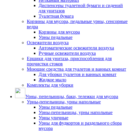
Нетканый материал
Диспенсеры туалетной бумаги и сидений
для унитазов
Туалетная бумага
Корзины для мусора, педальные урны, сенсорные
ведра
Корзины для мусора
Урны педальные
Освежители воздуха
Автоматические освежители воздуха
Ручные освежители воздуха
Ершики для унитаза, приспособления для
прочистки стоков
Моющие средства для туалетов и ванных комнат
Для уборки туалетов и ванных комнат
Жидкое мыло
Комплекты для уборки
Урны, пепельницы, баки, тележки для мусора
Урны-пепельницы, урны напольные
Урны педальные
Урны-пепельницы, урны напольные
Урны уличные
Урны для фудкортов и раздельного сбора
мусора