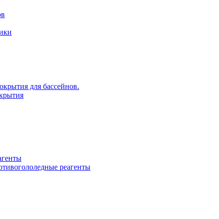
ов
рики
крытия для бассейнов.
крытия
агенты
ротивогололедные реагенты