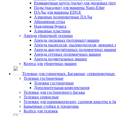
Размывочные круги (пады) для дисковых (ро
Пады (насадки) для машины Nano-Edge
ПАДы для машины EDGE
Алмазные полировочные ПАДы
Абразивная сетка
Наждачная бумага
Алмазные пластины
Аренда уборочной техники
Аренда дисковых (роторных) машин
Аренда пылесосов, пылеводососов, моющих 
Аренда аккумуляторных поломоечных маши
Аренда сетевых поломоечных машин
Аренда подметальных машин
Колеса для уборочных машин
Тележки для горничных. Багажные, сервировочные и
Тележки гостиничные
Тележки гостиничные
Дополнительная комплектация
Тележки для гостиничного багажа
Тележки сервисные
Тележки для парикмахерских, салонов красоты и 
Барьерные стойки и тонзаторы
Колёса для тележек