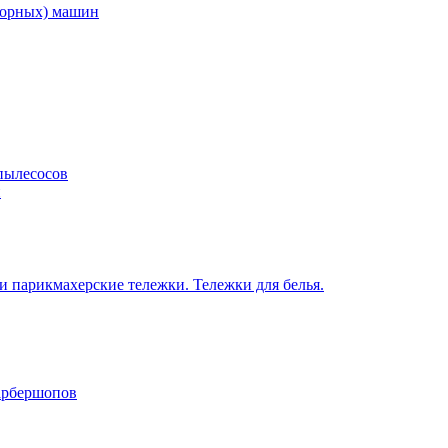
торных) машин
пылесосов
н
 парикмахерские тележки. Тележки для белья.
барбершопов