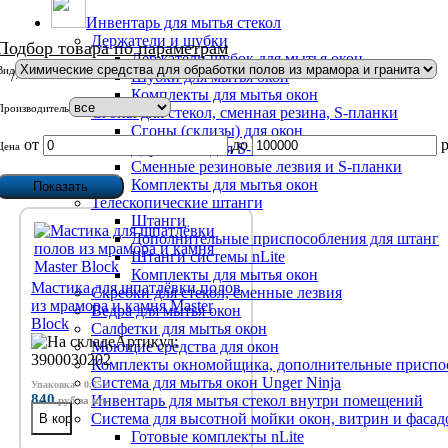
Инвентарь для мытья стекол
Держатели и шубки
Подбор товара по параметрам
Держатели шубок для мытья окон
Вид
/>
Шубки для мытья окон
Комплекты для мытья окон
Производитель
Сгоны для стекол, сменная резина, S-планки
Сгоны (склизы) для окон
от
до
р
Цена
Держатели для S-планок
Сменные резиновые лезвия и S-планки
Комплекты для мытья окон
Телескопические штанги
Штанги
Дополнительные приспособления для штанг
Штанги системы nLite
Комплекты для мытья окон
Мастика для шпатлёвки полов
Скребки для стекол, сменные лезвия
из мрамора и камня Master
Ведра для мытья окон
Block
Салфетки для мытья окон
Артикул:
Моющие средства для окон
3900030202
Комплекты окномойщика, дополнительные приспо
Система для мытья окон Unger Ninja
Упаковка - 0,75 л
840
Инвентарь для мытья стекол внутри помещений
руб
за шт.
Система для высотной мойки окон, витрин и фасадо
Готовые комплекты nLite