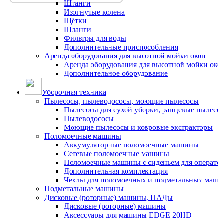
Штанги
Изогнутые колена
Щётки
Шланги
Фильтры для воды
Дополнительные приспособления
Аренда оборудования для высотной мойки окон
Аренда оборудования для высотной мойки ок
Дополнительное оборудование
Уборочная техника
Пылесосы, пылеводососы, моющие пылесосы
Пылесосы для сухой уборки, ранцевые пылес
Пылеводососы
Моющие пылесосы и ковровые экстракторы
Поломоечные машины
Аккумуляторные поломоечные машины
Сетевые поломоечные машины
Поломоечные машины с сиденьем для операто
Дополнительная комплектация
Чехлы для поломоечных и подметальных ма
Подметальные машины
Дисковые (роторные) машины, ПАДы
Дисковые (роторные) машины
Аксессуары для машины EDGE 20HD