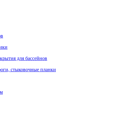
ов
рики
окрытия для бассейнов
роги, стыковочные планки
ом