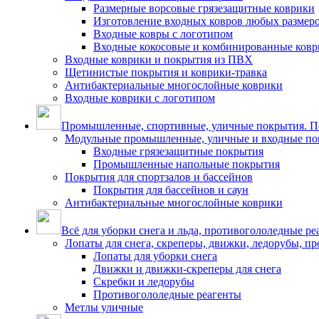
Размерные ворсовые грязезащитные коврики
Изготовление входных ковров любых размер
Входные ковры с логотипом
Входные кокосовые и комбинированные ков
Входные коврики и покрытия из ПВХ
Щетинистые покрытия и коврики-травка
Антибактериальные многослойные коврики
Входные коврики с логотипом
Промышленные, спортивные, уличные покрытия. По
Модульные промышленные, уличные и входные по
Входные грязезащитные покрытия
Промышленные напольные покрытия
Покрытия для спортзалов и бассейнов
Покрытия для бассейнов и саун
Антибактериальные многослойные коврики
Всё для уборки снега и льда, противогололедные ре
Лопаты для снега, скреперы, движки, ледорубы, п
Лопаты для уборки снега
Движки и движки-скреперы для снега
Скребки и ледорубы
Противогололедные реагенты
Метлы уличные