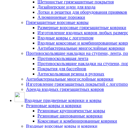
Щетинистые грязезащитные покрытия
Дизайнерские идеи для входа
Лотки и решетки для оборудования приямков
Алюминиевые порожки
Грязезащитные ворсовые ковры
Размерные ворсовые грязезащитные коврики
Изготовление входных ковров любых размер
Входные ковры с логотипом
Входные кокосовые и комбинированные ков
Антибактериальные многослойные коврики
Противоскользящие накладки на ступени, лента, п
Противоскользящая лента
Противоскользящие накладки на ступени, по
Покрытия для бассейнов
Антискользящая резина в рулонах
Антибактериальные многослойные коврики
Изготовление грязезащитных покрытий с логотип
Аренда входных грязезащитных ковров
Входные придверные коврики и ковры
Резиновые ковры и коврики
Резиновые крупноячеистые ковры
Резиновые шипованные коврики
Кокосовые и комбинированные коврики
Входные ворсовые ковры и коврики