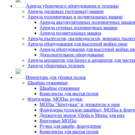
Аренда уборочного оборудования и техники
Аренда дисковых (роторных) машин
Аренда поломоечных и подметальных машин
Аренда аккумуляторных поломоечных маши
Аренда сетевых поломоечных машин
Аренда подметальных машин
Аренда пылесосов, пылеводососов, моющих пылес
Аренда оборудования для высотной мойки окон
Аренда оборудования для высотной мойки ок
Дополнительное оборудование
Аренда аппаратов для бахил и аппаратов для чистк
Аренда уборочных тележек
Инвентарь для уборки полов
Швабры отжимные
Швабры отжимные
Комплекты для мытья полов
Флаундеры, МОПы, ручки
МОПы "Кентукки" и держатели к ним
Флаундеры (плоские швабры), МОПы к флау
Держатели мопов Vileda и Мопы для них
Винтовые МОПы
Ручки для швабр, флаундеров
Комплекты для мытья полов