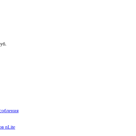
уб.
собления
в nLite