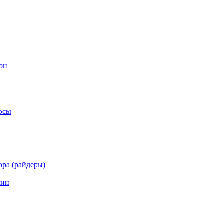
он
осы
ра (райдеры)
шин