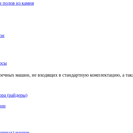
 полов из камня
он
осы
оечных машин, не входящих в стандартную комплектацию, а такж
ра (райдеры)
шин
торных) машин