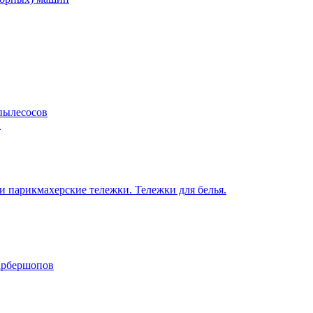
пылесосов
н
 парикмахерские тележки. Тележки для белья.
барбершопов