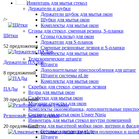
Инвентарь для мытья стекол
Держатели и шубки
Держатели шубок для мытья окон
/>
Шубки для мытья окон
Комплекты для мытья окон
Сгоны для стекол, сменная резина, S-планки
Щётки
Сгоны (склизы) для окон
Держатели для S-планок
52 предложения
Сменные резиновые лезвия и S-планки
Комплекты для мытья окон
Телескопические штанги
Держатели ПАДов
Штанги
Дополнительные приспособления для штанг
8 предложений
Штанги системы nLite
Комплекты для мытья окон
Скребки для стекол, сменные лезвия
ПАДы
Ведра для мытья окон
Салфетки для мытья окон
39 предложений
Моющие средства для окон
Комплекты окномойщика, дополнительные приспо
Система для мытья окон Unger Ninja
Резиновые лезвия, стяжки
Инвентарь для мытья стекол внутри помещений
Система для высотной мойки окон, витрин и фасадо
20 предложений
Готовые комплекты nLite
Штанги