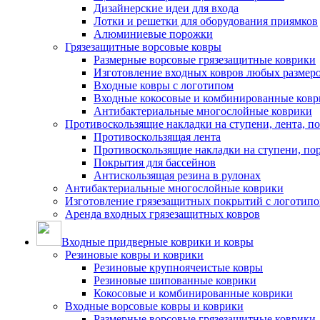
Дизайнерские идеи для входа
Лотки и решетки для оборудования приямков
Алюминиевые порожки
Грязезащитные ворсовые ковры
Размерные ворсовые грязезащитные коврики
Изготовление входных ковров любых размер
Входные ковры с логотипом
Входные кокосовые и комбинированные ков
Антибактериальные многослойные коврики
Противоскользящие накладки на ступени, лента, п
Противоскользящая лента
Противоскользящие накладки на ступени, по
Покрытия для бассейнов
Антискользящая резина в рулонах
Антибактериальные многослойные коврики
Изготовление грязезащитных покрытий с логотип
Аренда входных грязезащитных ковров
Входные придверные коврики и ковры
Резиновые ковры и коврики
Резиновые крупноячеистые ковры
Резиновые шипованные коврики
Кокосовые и комбинированные коврики
Входные ворсовые ковры и коврики
Размерные ворсовые грязезащитные коврики