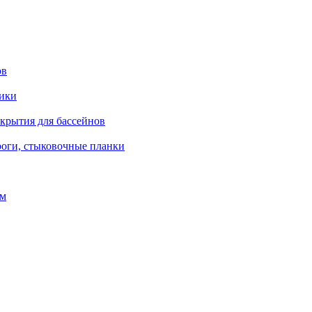
ов
рики
окрытия для бассейнов
роги, стыковочные планки
ом