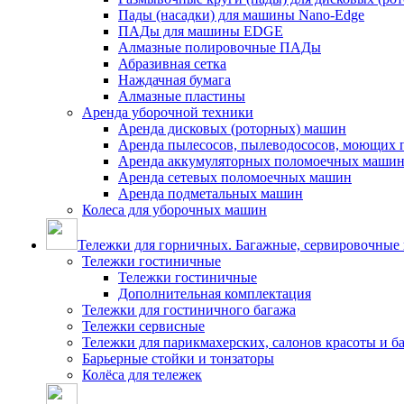
Пады (насадки) для машины Nano-Edge
ПАДы для машины EDGE
Алмазные полировочные ПАДы
Абразивная сетка
Наждачная бумага
Алмазные пластины
Аренда уборочной техники
Аренда дисковых (роторных) машин
Аренда пылесосов, пылеводососов, моющих 
Аренда аккумуляторных поломоечных маши
Аренда сетевых поломоечных машин
Аренда подметальных машин
Колеса для уборочных машин
Тележки для горничных. Багажные, сервировочные и
Тележки гостиничные
Тележки гостиничные
Дополнительная комплектация
Тележки для гостиничного багажа
Тележки сервисные
Тележки для парикмахерских, салонов красоты и 
Барьерные стойки и тонзаторы
Колёса для тележек