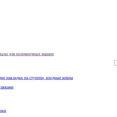
риалы для поломоечных машин
ие накладки на ступени, входные ковры
тавками
рики