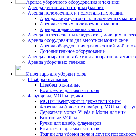
Аренда уборочного оборудования и техники
Аренда дисковых (роторных) машин
Аренда поломоечных и подметальных машин
Аренда аккумуляторных поломоечных маши
Аренда сетевых поломоечных машин
Аренда подметальных машин
Аренда пылесосов, пылеводососов, моющих пылес
Аренда оборудования для высотной мойки окон
Аренда оборудования для высотной мойки ок
Дополнительное оборудование
Аренда аппаратов для бахил и аппаратов для чистк
Аренда уборочных тележек
Инвентарь для уборки полов
Швабры отжимные
Швабры отжимные
Комплекты для мытья полов
Флаундеры, МОПы, ручки
МОПы "Кентукки" и держатели к ним
Флаундеры (плоские швабры), МОПы к флау
Держатели мопов Vileda и Мопы для них
Винтовые МОПы
Ручки для швабр, флаундеров
Комплекты для мытья полов
Тряпки для уборки пола и других поверхност