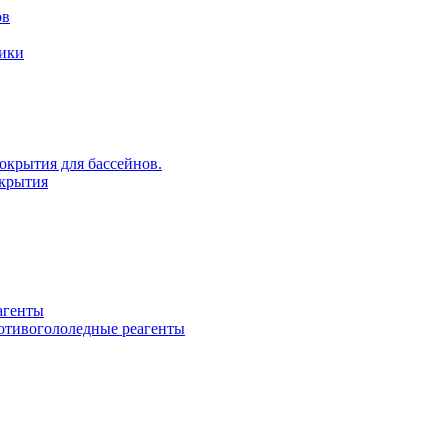
ов
рики
крытия для бассейнов.
крытия
агенты
ротивогололедные реагенты