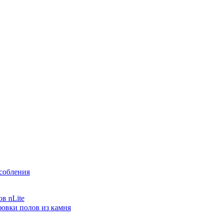
собления
в nLite