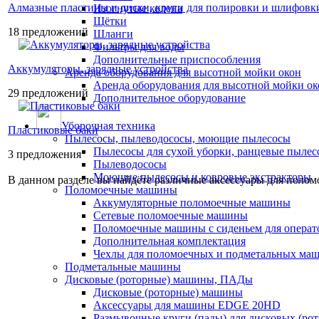
Алмазные пластины и диски, круги для полировки и шлифовки
Изогнутые колена
Щётки
18 предложений
Шланги
Фильтры для воды
Дополнительные приспособления
Аккумуляторы, зарядные устройства
Аренда оборудования для высотной мойки окон
Аренда оборудования для высотной мойки ок
29 предложений
Дополнительное оборудование
Уборочная техника
Пластиковые баки
Пылесосы, пылеводососы, моющие пылесосы
Пылесосы для сухой уборки, ранцевые пылес
3 предложения
Пылеводососы
Моющие пылесосы и ковровые экстракторы
В данном разделе вы найдёте различные аксессуары для полом
Поломоечные машины
Аккумуляторные поломоечные машины
Сетевые поломоечные машины
Поломоечные машины с сиденьем для операто
Дополнительная комплектация
Чехлы для поломоечных и подметальных ма
Подметальные машины
Дисковые (роторные) машины, ПАДы
Дисковые (роторные) машины
Аксессуары для машины EDGE 20HD
Размывочные круги (пады) для дисковых (ро