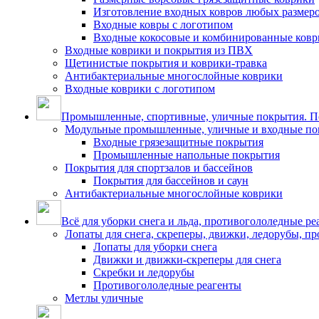
Изготовление входных ковров любых размер
Входные ковры с логотипом
Входные кокосовые и комбинированные ков
Входные коврики и покрытия из ПВХ
Щетинистые покрытия и коврики-травка
Антибактериальные многослойные коврики
Входные коврики с логотипом
Промышленные, спортивные, уличные покрытия. По
Модульные промышленные, уличные и входные по
Входные грязезащитные покрытия
Промышленные напольные покрытия
Покрытия для спортзалов и бассейнов
Покрытия для бассейнов и саун
Антибактериальные многослойные коврики
Всё для уборки снега и льда, противогололедные ре
Лопаты для снега, скреперы, движки, ледорубы, п
Лопаты для уборки снега
Движки и движки-скреперы для снега
Скребки и ледорубы
Противогололедные реагенты
Метлы уличные