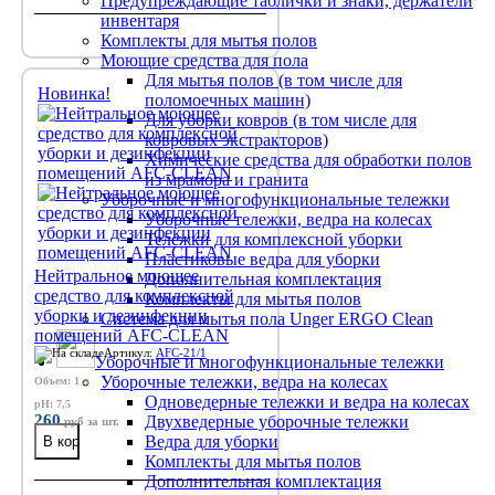
Предупреждающие таблички и знаки, держатели
инвентаря
Комплекты для мытья полов
Моющие средства для пола
Для мытья полов (в том числе для
Новинка!
поломоечных машин)
Для уборки ковров (в том числе для
ковровых экстракторов)
Химические средства для обработки полов
из мрамора и гранита
Уборочные и многофункциональные тележки
Уборочные тележки, ведра на колесах
Тележки для комплексной уборки
Пластиковые ведра для уборки
Нейтральное моющее
Дополнительная комплектация
средство для комплексной
Комплекты для мытья полов
уборки и дезинфекции
Система для мытья пола Unger ERGO Clean
помещений AFC-CLEAN
Артикул:
AFC-21/1
Уборочные и многофункциональные тележки
Уборочные тележки, ведра на колесах
Объем: 1 л
Одноведерные тележки и ведра на колесах
pH: 7,5
260
Двухведерные уборочные тележки
руб
за шт.
Ведра для уборки
Комплекты для мытья полов
Дополнительная комплектация