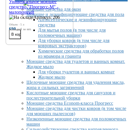
Универсальное моющее
средство "Прогресс-М" -
Моющие средства для окон
малопенный
Моющие и дезинфицирующие средства для пола
Артикул: 206
Антисептические и дезинфицирующие
средства
Объем - 5 л
690
руб
за шт.
Для мытья полов (в том числе для
поломоечных машин)
Для уборки ковров (в том числе для
ковровых экстракторов)
Химические средства для обработки полов
из мрамора и гранита
Моющие средства для туалетов и ванных комнат.
Жидкое мыло
Для уборки туалетов и ванных комнат
Жидкое мыло
Щелочные моющие средства для удаления масла,
жира и сильных загрязнений
Кислотные моющие средства для санузлов и
послестроительной уборки
Моющие средства Econom-класса Прогресс
Моющие средства для чистки ковров (в том числе
для моющих пылесосов)
Низкопенные моющие средства для поломоечных
машин
Сильнодействующие средства направленного