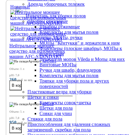
Аренда уборочных тележек
Новинка!
Инвентарь для уборки полов
Швабры отжимные
Швабры отжимные
Комплекты для мытья полов
Флаундеры, МОПы, ручки
МОПы "Кентукки" и держатели к ним
Нейтральное моющее
Флаундеры (плоские швабры), МОПы к
средство для поломоечных
флаундерам
машин AFC-STANDART
Держатели мопов Vileda и Мопы для них
Артикул:
AFC-18/1
Винтовые МОПы
Объем: 1 л
Ручки для швабр, флаундеров
Комплекты для мытья полов
pH: 7,0
260
руб
за шт.
Тряпки для уборки пола и других
поверхностей
Пластиковые ведра для уборки
Щётки и совки
Комплекты совок+щетка
Артикул:
AFC-18
Щетки для пола
Объем: 5 л
Совки для улиц
pH: 7,0
Стяжки для пола
950
руб
за шт.
Приспособления для удаления сложных
загрязнений, скребки для пола