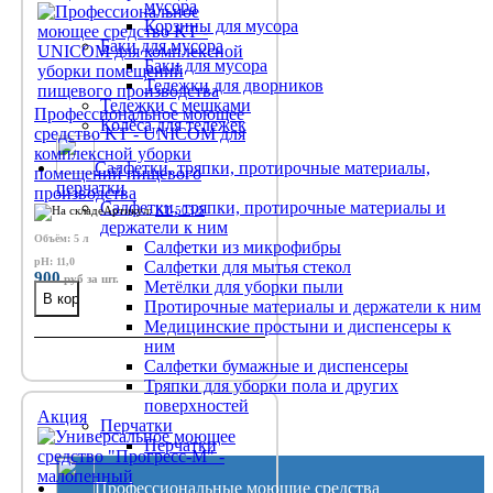
мусора
Корзины для мусора
Баки для мусора
Баки для мусора
Тележки для дворников
Тележки с мешками
Профессиональное моющее
Колёса для тележек
средство KT - UNICOM для
комплексной уборки
Салфетки, тряпки, протирочные материалы,
помещений пищевого
перчатки
производства
Салфетки, тряпки, протирочные материалы и
Артикул:
KT-503/5
держатели к ним
Объём: 5 л
Салфетки из микрофибры
рН: 11,0
Салфетки для мытья стекол
900
руб
за шт.
Метёлки для уборки пыли
Протирочные материалы и держатели к ним
Медицинские простыни и диспенсеры к
ним
Салфетки бумажные и диспенсеры
Тряпки для уборки пола и других
поверхностей
Акция
Перчатки
Перчатки
Профессиональные моющие средства