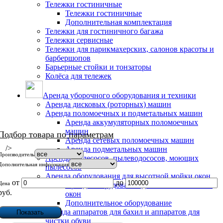
Тележки гостиничные
Тележки гостиничные
Дополнительная комплектация
Тележки для гостиничного багажа
Тележки сервисные
Тележки для парикмахерских, салонов красоты и
барбершопов
Барьерные стойки и тонзаторы
Колёса для тележек
Аренда уборочного оборудования и техники
Аренда дисковых (роторных) машин
Аренда поломоечных и подметальных машин
Аренда аккумуляторных поломоечных
машин
Подбор товара по параметрам
Аренда сетевых поломоечных машин
/>
Аренда подметальных машин
Производитель
Аренда пылесосов, пылеводососов, моющих
Дополнительная информация
пылесосов
Аренда оборудования для высотной мойки окон
от
до
Цена
Аренда оборудования для высотной мойки
руб.
окон
Дополнительное оборудование
Аренда аппаратов для бахил и аппаратов для
чистки обуви