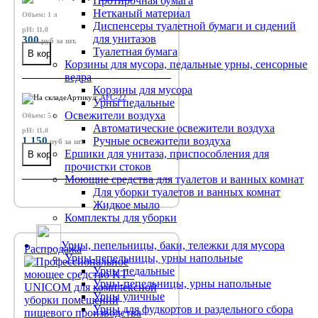
Протирочная бумага
Нетканый материал
Объем: 1 л
Диспенсеры туалетной бумаги и сидений
pH: 11,0
для унитазов
300
руб
за шт.
Туалетная бумага
Корзины для мусора, педальные урны, сенсорные
ведра
Корзины для мусора
Артикул:
AFC-22
Урны педальные
Освежители воздуха
Объем: 5 л
Автоматические освежители воздуха
pH: 11,0
1 150
Ручные освежители воздуха
руб
за шт.
Ершики для унитаза, приспособления для
прочистки стоков
Моющие средства для туалетов и ванных комнат
Для уборки туалетов и ванных комнат
Жидкое мыло
Комплекты для уборки
Урны, пепельницы, баки, тележки для мусора
Распродажа
Урны-пепельницы, урны напольные
Урны педальные
Урны-пепельницы, урны напольные
Урны уличные
Урны для фудкортов и раздельного сбора