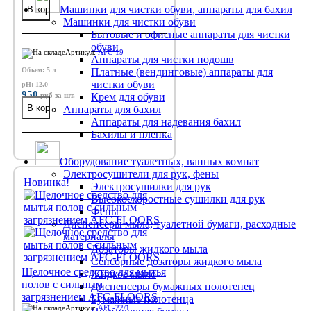
Машинки для чистки обуви, аппараты для бахил
Машинки для чистки обуви
Бытовые и офисные аппараты для чистки
обуви
Артикул:
AFC-19
Аппараты для чистки подошв
Объем: 5 л
Платные (вендинговые) аппараты для
чистки обуви
pH: 12,0
950
руб
за шт.
Крем для обуви
Аппараты для бахил
Аппараты для надевания бахил
Бахилы и пленка
Оборудование туалетных, ванных комнат
Электросушители для рук, фены
Новинка!
Электросушилки для рук
Высокоскоростные сушилки для рук
Фены
Диспенсеры мыла, туалетной бумаги, расходные
материалы
Дозаторы жидкого мыла
Сенсорные дозаторы жидкого мыла
Щелочное средство для мытья
Жидкое мыло
полов с сильным
Диспенсеры бумажных полотенец
загрязнением AFC-FLOORS
Бумажные полотенца
Артикул:
AFC-22/1