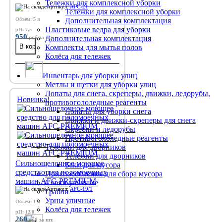
Тележки для комплексной уборки
Артикул:
AFC-21
Тележки для комплексной уборки
Объем: 5 л
Дополнительная комплектация
Пластиковые ведра для уборки
pH: 7,5
950
руб
за шт.
Дополнительная комплектация
Комплекты для мытья полов
Колёса для тележек
Инвентарь для уборки улиц
Метлы и щетки для уборки улиц
Лопаты для снега, скреперы, движки, ледорубы,
Новинка!
противогололедные реагенты
Лопаты для уборки снега
Движки и движки-скреперы для снега
Скребки и ледорубы
Противогололедные реагенты
Тележки для дворников
Тележки для дворников
Сильнощелочное моющее
Баки для мусора
средство для поломоечных
Приспособления для сбора мусора
машин AFC-PREMIUM
Совки уличные
Артикул:
AFC-19/1
Грабли
Урны уличные
Объем: 1 л
Колёса для тележек
pH: 12,0
260
руб
за шт.