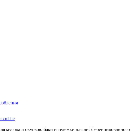
собления
в nLite
ля мусора и окурков, баки и тележки для дифференцированного 