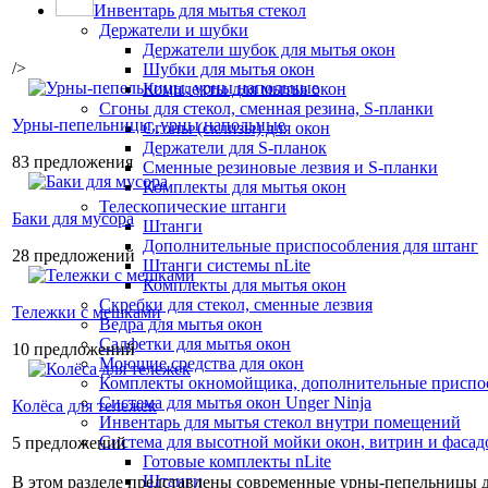
Инвентарь для мытья стекол
Держатели и шубки
Держатели шубок для мытья окон
/>
Шубки для мытья окон
Комплекты для мытья окон
Сгоны для стекол, сменная резина, S-планки
Урны-пепельницы, урны напольные
Сгоны (склизы) для окон
Держатели для S-планок
83 предложения
Сменные резиновые лезвия и S-планки
Комплекты для мытья окон
Телескопические штанги
Баки для мусора
Штанги
Дополнительные приспособления для штанг
28 предложений
Штанги системы nLite
Комплекты для мытья окон
Скребки для стекол, сменные лезвия
Тележки с мешками
Ведра для мытья окон
Салфетки для мытья окон
10 предложений
Моющие средства для окон
Комплекты окномойщика, дополнительные приспо
Система для мытья окон Unger Ninja
Колёса для тележек
Инвентарь для мытья стекол внутри помещений
Система для высотной мойки окон, витрин и фасадо
5 предложений
Готовые комплекты nLite
Штанги
В этом разделе представлены современные урны-пепельницы д