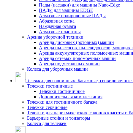
Пады (насадки) для машины Nano-Edge
ПАДы для машины EDGE
Алмазные полировочные ПАДы
Абразивная сетка
Наждачная бумага
Алмазные пластины
Аренда уборочной техники
Аренда дисковых (роторных) машин
Аренда пылесосов, пылеводососов, моющих 
Аренда аккумуляторных поломоечных маши
Аренда сетевых поломоечных машин
Аренда подметальных машин
Колеса для уборочных машин
Тележки для горничных. Багажные, сервировочные и
Тележки гостиничные
Тележки гостиничные
Дополнительная комплектация
Тележки для гостиничного багажа
Тележки сервисные
Тележки для парикмахерских, салонов красоты и 
Барьерные стойки и тонзаторы
Колёса для тележек