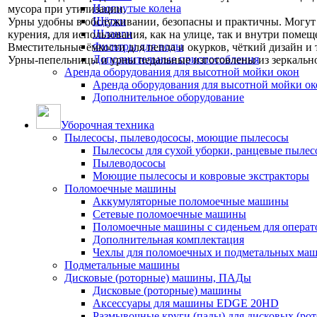
Изогнутые колена
мусора при утилизации.
Щётки
Урны удобны в обслуживании, безопасны и практичны. Могут 
Шланги
курения, для использования, как на улице, так и внутри поме
Фильтры для воды
Вместительные ёмкости для пепла и окурков, чёткий дизайн 
Дополнительные приспособления
Урны-пепельницы и урны педальные изготовлены из зеркальн
Аренда оборудования для высотной мойки окон
Аренда оборудования для высотной мойки ок
Дополнительное оборудование
Уборочная техника
Пылесосы, пылеводососы, моющие пылесосы
Пылесосы для сухой уборки, ранцевые пылес
Пылеводососы
Моющие пылесосы и ковровые экстракторы
Поломоечные машины
Аккумуляторные поломоечные машины
Сетевые поломоечные машины
Поломоечные машины с сиденьем для операто
Дополнительная комплектация
Чехлы для поломоечных и подметальных ма
Подметальные машины
Дисковые (роторные) машины, ПАДы
Дисковые (роторные) машины
Аксессуары для машины EDGE 20HD
Размывочные круги (пады) для дисковых (ро