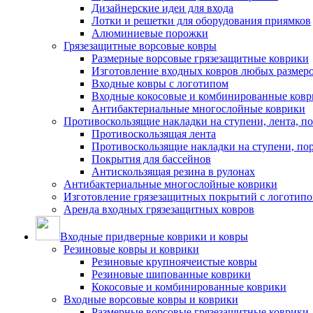
Дизайнерские идеи для входа
Лотки и решетки для оборудования приямков
Алюминиевые порожки
Грязезащитные ворсовые ковры
Размерные ворсовые грязезащитные коврики
Изготовление входных ковров любых размер
Входные ковры с логотипом
Входные кокосовые и комбинированные ков
Антибактериальные многослойные коврики
Противоскользящие накладки на ступени, лента, п
Противоскользящая лента
Противоскользящие накладки на ступени, по
Покрытия для бассейнов
Антискользящая резина в рулонах
Антибактериальные многослойные коврики
Изготовление грязезащитных покрытий с логотип
Аренда входных грязезащитных ковров
Входные придверные коврики и ковры
Резиновые ковры и коврики
Резиновые крупноячеистые ковры
Резиновые шипованные коврики
Кокосовые и комбинированные коврики
Входные ворсовые ковры и коврики
Размерные ворсовые грязезащитные коврики