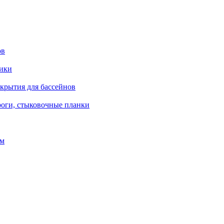
ов
рики
окрытия для бассейнов
роги, стыковочные планки
ом