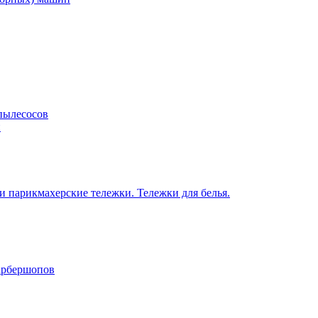
пылесосов
н
 парикмахерские тележки. Тележки для белья.
барбершопов