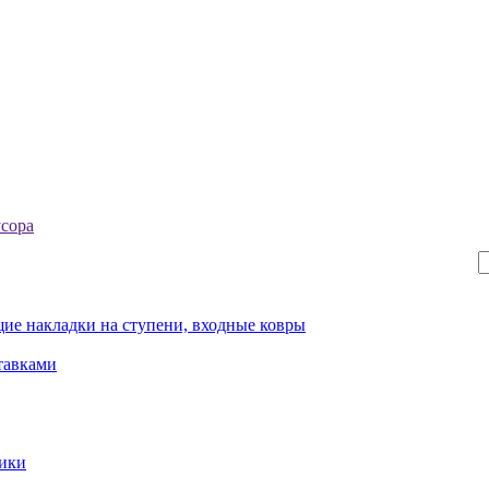
усора
ие накладки на ступени, входные ковры
тавками
рики