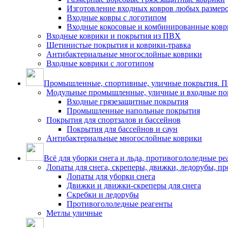
Изготовление входных ковров любых размер
Входные ковры с логотипом
Входные кокосовые и комбинированные ков
Входные коврики и покрытия из ПВХ
Щетинистые покрытия и коврики-травка
Антибактериальные многослойные коврики
Входные коврики с логотипом
Промышленные, спортивные, уличные покрытия. По
Модульные промышленные, уличные и входные по
Входные грязезащитные покрытия
Промышленные напольные покрытия
Покрытия для спортзалов и бассейнов
Покрытия для бассейнов и саун
Антибактериальные многослойные коврики
Всё для уборки снега и льда, противогололедные ре
Лопаты для снега, скреперы, движки, ледорубы, п
Лопаты для уборки снега
Движки и движки-скреперы для снега
Скребки и ледорубы
Противогололедные реагенты
Метлы уличные