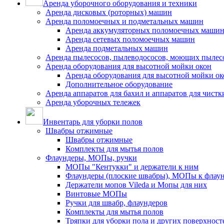
Аренда уборочного оборудования и техники
Аренда дисковых (роторных) машин
Аренда поломоечных и подметальных машин
Аренда аккумуляторных поломоечных маши
Аренда сетевых поломоечных машин
Аренда подметальных машин
Аренда пылесосов, пылеводососов, моющих пылес
Аренда оборудования для высотной мойки окон
Аренда оборудования для высотной мойки ок
Дополнительное оборудование
Аренда аппаратов для бахил и аппаратов для чистк
Аренда уборочных тележек
Инвентарь для уборки полов
Швабры отжимные
Швабры отжимные
Комплекты для мытья полов
Флаундеры, МОПы, ручки
МОПы "Кентукки" и держатели к ним
Флаундеры (плоские швабры), МОПы к флау
Держатели мопов Vileda и Мопы для них
Винтовые МОПы
Ручки для швабр, флаундеров
Комплекты для мытья полов
Тряпки для уборки пола и других поверхност