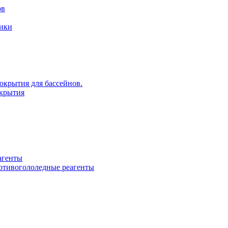
ов
рики
крытия для бассейнов.
крытия
агенты
ротивогололедные реагенты