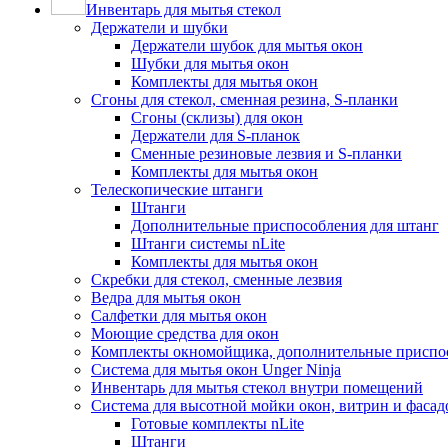
Инвентарь для мытья стекол
Держатели и шубки
Держатели шубок для мытья окон
Шубки для мытья окон
Комплекты для мытья окон
Сгоны для стекол, сменная резина, S-планки
Сгоны (склизы) для окон
Держатели для S-планок
Сменные резиновые лезвия и S-планки
Комплекты для мытья окон
Телескопические штанги
Штанги
Дополнительные приспособления для штанг
Штанги системы nLite
Комплекты для мытья окон
Скребки для стекол, сменные лезвия
Ведра для мытья окон
Салфетки для мытья окон
Моющие средства для окон
Комплекты окномойщика, дополнительные приспо
Система для мытья окон Unger Ninja
Инвентарь для мытья стекол внутри помещений
Система для высотной мойки окон, витрин и фасадо
Готовые комплекты nLite
Штанги