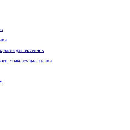
ов
рики
окрытия для бассейнов
роги, стыковочные планки
ом