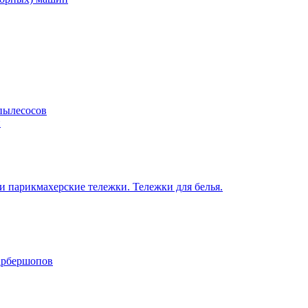
пылесосов
н
 парикмахерские тележки. Тележки для белья.
барбершопов