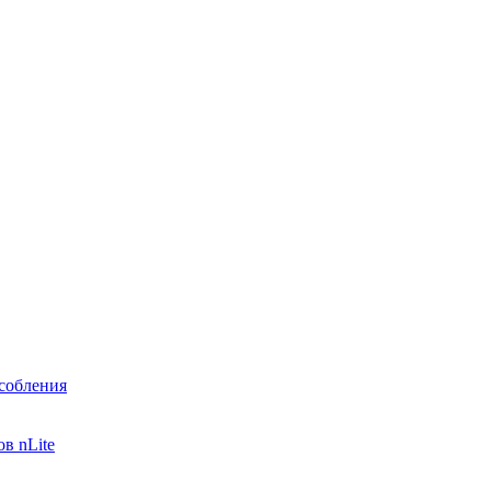
собления
в nLite