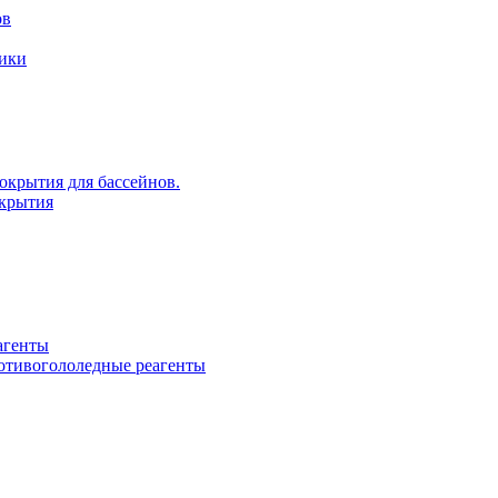
ов
рики
крытия для бассейнов.
крытия
агенты
ротивогололедные реагенты