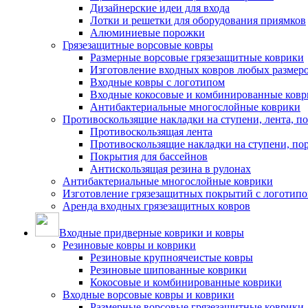
Дизайнерские идеи для входа
Лотки и решетки для оборудования приямков
Алюминиевые порожки
Грязезащитные ворсовые ковры
Размерные ворсовые грязезащитные коврики
Изготовление входных ковров любых размер
Входные ковры с логотипом
Входные кокосовые и комбинированные ков
Антибактериальные многослойные коврики
Противоскользящие накладки на ступени, лента, п
Противоскользящая лента
Противоскользящие накладки на ступени, по
Покрытия для бассейнов
Антискользящая резина в рулонах
Антибактериальные многослойные коврики
Изготовление грязезащитных покрытий с логотип
Аренда входных грязезащитных ковров
Входные придверные коврики и ковры
Резиновые ковры и коврики
Резиновые крупноячеистые ковры
Резиновые шипованные коврики
Кокосовые и комбинированные коврики
Входные ворсовые ковры и коврики
Размерные ворсовые грязезащитные коврики