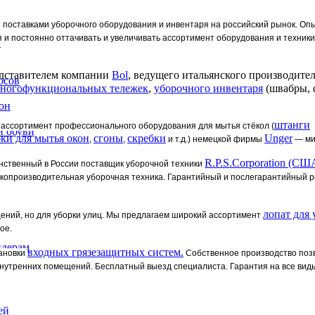
поставками уборочного оборудования и инвентаря на российский рынок. Опы
и постоянно оттачивать и увеличивать ассортимент оборудования и техники
н
едставителем компании
Bol
, ведущего итальянского производите
осов
ногофункциональных тележек
,
уборочного инвентаря
(швабры, 
он
штанги
ассортимент профессионального оборудования для мытья стёкол (
и обуви
ки для мытья окон
сгоны
скребки
Unger
,
,
и т.д.) немецкой фирмы
— мир
R.P.S.Corporation (СШ
инственный в России поставщик
уборочной техники
окопроизводительная уборочная техника. Гарантийный и послегарантийный 
лопат для 
ений, но для уборки улиц. Мы предлагаем широкий ассортимент
ое.
ндерам
входных грязезащитных систем.
тановки
Собственное производство поз
 внутренних помещений. Бесплатный выезд специалиста. Гарантия на все виды
ей