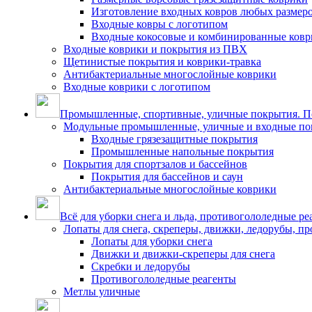
Изготовление входных ковров любых размер
Входные ковры с логотипом
Входные кокосовые и комбинированные ков
Входные коврики и покрытия из ПВХ
Щетинистые покрытия и коврики-травка
Антибактериальные многослойные коврики
Входные коврики с логотипом
Промышленные, спортивные, уличные покрытия. По
Модульные промышленные, уличные и входные по
Входные грязезащитные покрытия
Промышленные напольные покрытия
Покрытия для спортзалов и бассейнов
Покрытия для бассейнов и саун
Антибактериальные многослойные коврики
Всё для уборки снега и льда, противогололедные ре
Лопаты для снега, скреперы, движки, ледорубы, п
Лопаты для уборки снега
Движки и движки-скреперы для снега
Скребки и ледорубы
Противогололедные реагенты
Метлы уличные