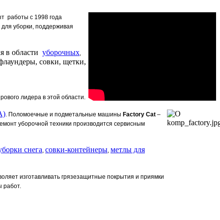
т работы с 1998 года
 для уборки, поддерживая
ля в области
уборочных
,
флаундеры, совки, щетки,
ового лидера в этой области.
А)
. Поломоечные и подметальные машины
Factory Cat
–
ремонт уборочной техники производится сервисным
уборки снега
совки-контейнеры
метлы для
,
,
воляет изготавливать грязезащитные покрытия и приямки
 работ.