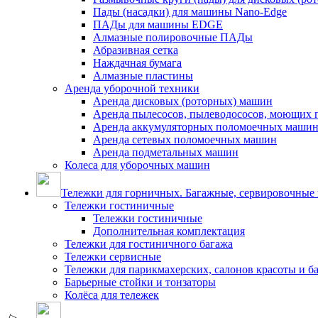
Пады (насадки) для машины Nano-Edge
ПАДы для машины EDGE
Алмазные полировочные ПАДы
Абразивная сетка
Наждачная бумага
Алмазные пластины
Аренда уборочной техники
Аренда дисковых (роторных) машин
Аренда пылесосов, пылеводососов, моющих 
Аренда аккумуляторных поломоечных маши
Аренда сетевых поломоечных машин
Аренда подметальных машин
Колеса для уборочных машин
Тележки для горничных. Багажные, сервировочные и
Тележки гостиничные
Тележки гостиничные
Дополнительная комплектация
Тележки для гостиничного багажа
Тележки сервисные
Тележки для парикмахерских, салонов красоты и 
Барьерные стойки и тонзаторы
Колёса для тележек
/>