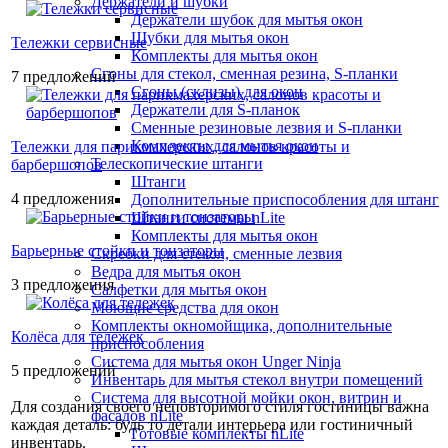
Держатели и шубки
Держатели шубок для мытья окон
Шубки для мытья окон
Тележки сервисные
Комплекты для мытья окон
Сгоны для стекол, сменная резина, S-планки
7 предложений
Сгоны (склизы) для окон
Держатели для S-планок
Сменные резиновые лезвия и S-планки
Комплекты для мытья окон
Тележки для парикмахерских, салонов красоты и
Телескопические штанги
барбершопов
Штанги
4 предложения
Дополнительные приспособления для штанг
Штанги системы nLite
Комплекты для мытья окон
Барьерные стойки и тонзаторы
Скребки для стекол, сменные лезвия
Ведра для мытья окон
3 предложения
Салфетки для мытья окон
Моющие средства для окон
Комплекты окномойщика, дополнительные
Колёса для тележек
приспособления
Система для мытья окон Unger Ninja
5 предложений
Инвентарь для мытья стекол внутри помещений
Система для высотной мойки окон, витрин и
Для создания своего неповторимого стиля гостиницы важна
фасадов nLite
каждая деталь: будь то детали интерьера или гостиничный
Готовые комплекты nLite
инвентарь.