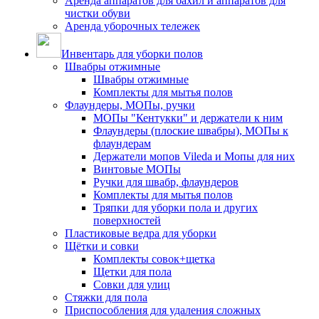
Аренда аппаратов для бахил и аппаратов для
чистки обуви
Аренда уборочных тележек
Инвентарь для уборки полов
Швабры отжимные
Швабры отжимные
Комплекты для мытья полов
Флаундеры, МОПы, ручки
МОПы "Кентукки" и держатели к ним
Флаундеры (плоские швабры), МОПы к
флаундерам
Держатели мопов Vileda и Мопы для них
Винтовые МОПы
Ручки для швабр, флаундеров
Комплекты для мытья полов
Тряпки для уборки пола и других
поверхностей
Пластиковые ведра для уборки
Щётки и совки
Комплекты совок+щетка
Щетки для пола
Совки для улиц
Стяжки для пола
Приспособления для удаления сложных