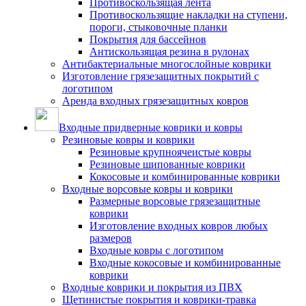
Противоскользящая лента
Противоскользящие накладки на ступени,
пороги, стыковочные планки
Покрытия для бассейнов
Антискользящая резина в рулонах
Антибактериальные многослойные коврики
Изготовление грязезащитных покрытий с
логотипом
Аренда входных грязезащитных ковров
Входные придверные коврики и ковры
Резиновые ковры и коврики
Резиновые крупноячеистые ковры
Резиновые шипованные коврики
Кокосовые и комбинированные коврики
Входные ворсовые ковры и коврики
Размерные ворсовые грязезащитные
коврики
Изготовление входных ковров любых
размеров
Входные ковры с логотипом
Входные кокосовые и комбинированные
коврики
Входные коврики и покрытия из ПВХ
Щетинистые покрытия и коврики-травка