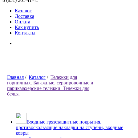
8 (831) 261-41-41
Каталог
Доставка
Оплата
Как купить
Контакты
Моя корзина ( 0 )
Главная
/
Каталог
/
Тележки для
горничных. Багажные, сервировочные и
парикмахерские тележки. Тележки для
белья.
Входные грязезащитные покрытия,
противоскользящие накладки на ступени, входные
ковры