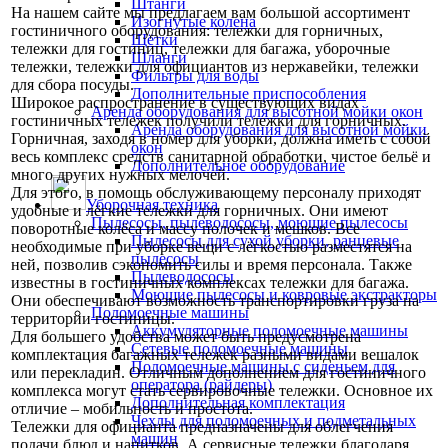
Штанги
На нашем сайте мы предлагаем вам большой ассортимент
Изогнутые колена
гостиничного оборудования: тележки для горничных,
Щётки
тележки для гостиниц, тележки для багажа, уборочные
Шланги
тележки, тележки для официантов из нержавейки, тележки
Фильтры для воды
для сбора посуды.
Дополнительные приспособления
Широкое распространение в существующих видах
Аренда оборудования для высотной мойки окон
гостиничных тележек получили тележки для горничных.
Аренда оборудования для высотной мойки
Горничная, заходя в номер для уборки, должна иметь с собой
окон
весь комплекс средств санитарной обработки, чистое бельё и
Дополнительное оборудование
много других нужных мелочей.
Для этого, в помощь обслуживающему персоналу приходят
Уборочная техника
удобные и лёгкие тележки для горничных. Они имеют
Пылесосы, пылеводососы, моющие пылесосы
поворотные колёса и массу полочек и мешков. Все
Пылесосы для сухой уборки, ранцевые
необходимые при уборке вещи с лёгкостью разместятся на
пылесосы
ней, позволив сэкономить силы и время персонала. Также
Пылеводососы
известны в гостиничных комплексах тележки для багажа.
Моющие пылесосы и ковровые экстракторы
Они обеспечивают возможность транспортировки груза на
Поломоечные машины
территории гостиницы.
Аккумуляторные поломоечные машины
Для большего удобства может быть предусмотрена
Сетевые поломоечные машины
комплектация багажных тележек разными видами вешалок
Поломоечные машины с сиденьем для
или перекладин. Отличным дополнением для гостиничного
оператора (райдеры)
комплекса могут стать сервировочные тележки. Основное их
Дополнительная комплектация
отличие – мобильность и простота.
Чехлы для поломоечных и подметальных
Тележки для официанта предназначены для облегчения
машин
подачи блюд и напитков. А сервисные тележки благодаря