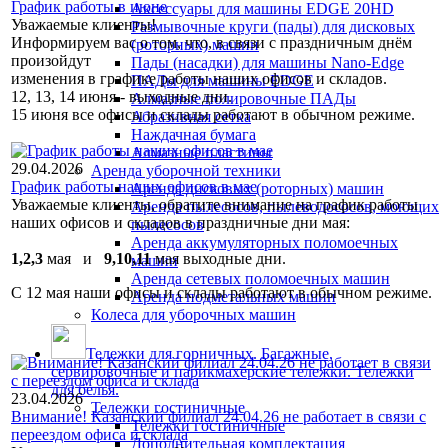
График работы в июне
Аксессуары для машины EDGE 20HD
Уважаемые клиенты!
Размывочные круги (пады) для дисковых
Информируем вас о том, что, в связи с праздничным днём
(роторных) машин
произойдут
Пады (насадки) для машины Nano-Edge
изменения в графике работы наших офисов и складов.
ПАДы для машины EDGE
12, 13, 14 июня - выходные дни.
Алмазные полировочные ПАДы
15 июня все офисы и склады работают в обычном режиме.
Абразивная сетка
Наждачная бумага
Алмазные пластины
29.04.2026
Аренда уборочной техники
График работы наших офисов в мае
Аренда дисковых (роторных) машин
Уважаемые клиенты, обратите внимание на график работы
Аренда пылесосов, пылеводососов, моющих
наших офисов и складов в праздничные дни мая:
пылесосов
Аренда аккумуляторных поломоечных
1,2,3
мая и
9,10,11
мая выходные дни.
машин
Аренда сетевых поломоечных машин
С 12 мая наши офисы и склады работают в обычном режиме.
Аренда подметальных машин
Колеса для уборочных машин
Тележки для горничных. Багажные,
сервировочные и парикмахерские тележки. Тележки
для белья.
23.04.2026
Тележки гостиничные
Внимание! Казанский филиал 24.04.26 не работает в связи с
Тележки гостиничные
переездом офиса и склада
Дополнительная комплектация