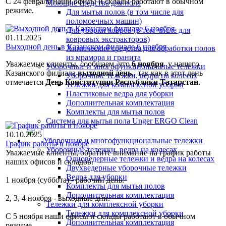
С 24 февраля наши офисы и склады работают в обычном
Моющие средства для пола
режиме.
Для мытья полов (в том числе для
поломоечных машин)
Для уборки ковров (в том числе для
01.11.2025
ковровых экстракторов)
Выходной день в Казанском филиале 6 ноября
Химические средства для обработки полов
из мрамора и гранита
Уважаемые клиенты, сообщаем, что
6 ноября
у нашего
Уборочные и многофункциональные тележки
Казанского филиала
выходной день
, так как в этот день
Уборочные тележки, ведра на колесах
отмечается
День Конституции Республики Татарстан
.
Тележки для комплексной уборки
Пластиковые ведра для уборки
Дополнительная комплектация
Комплекты для мытья полов
Система для мытья пола Unger ERGO Clean
10.10.2025
Уборочные и многофункциональные тележки
График работы в ноябре
Уборочные тележки, ведра на колесах
Уважаемые клиенты, обратите внимание на график работы
Одноведерные тележки и ведра на колесах
наших офисов и складов.
Двухведерные уборочные тележки
Ведра для уборки
1 ноября (суббота) - рабочий день.
Комплекты для мытья полов
Дополнительная комплектация
2, 3, 4 ноября - выходные дни.
Тележки для комплексной уборки
Тележки для комплексной уборки
С 5 ноября наши офисы и склады работают в обычном
Дополнительная комплектация
режиме.