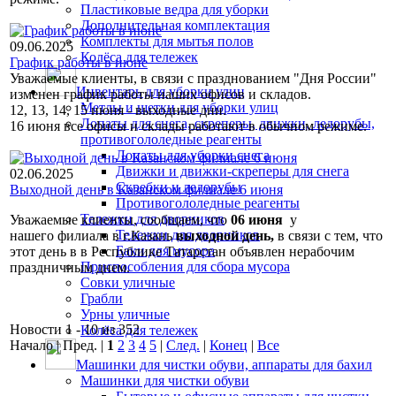
Пластиковые ведра для уборки
Дополнительная комплектация
Комплекты для мытья полов
09.06.2025
Колёса для тележек
График работы в июне
Уважаемые клиенты, в связи с празднованием "Дня России"
Инвентарь для уборки улиц
изменен график работы наших офисов и складов.
Метлы и щетки для уборки улиц
12, 13, 14, 15 июня - выходные дни.
Лопаты для снега, скреперы, движки, ледорубы,
16 июня все офисы и склады работают в обычном режиме.
противогололедные реагенты
Лопаты для уборки снега
Движки и движки-скреперы для снега
02.06.2025
Скребки и ледорубы
Выходной день в Казанском филиале 6 июня
Противогололедные реагенты
Тележки для дворников
Уважаемые клиенты, сообщаем, что
06 июня
у
Тележки для дворников
нашего филиала в г.Казань
выходной день,
в связи с тем, что
Баки для мусора
этот день в в Республике Татарстан объявлен нерабочим
Приспособления для сбора мусора
праздничным днем.
Совки уличные
Грабли
Урны уличные
Новости 1 - 10 из 352
Колёса для тележек
Начало | Пред. |
1
2
3
4
5
|
След.
|
Конец
|
Все
Машинки для чистки обуви, аппараты для бахил
Машинки для чистки обуви