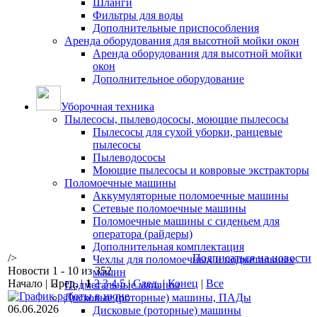
Шланги
Фильтры для воды
Дополнительные приспособления
Аренда оборудования для высотной мойки окон
Аренда оборудования для высотной мойки
окон
Дополнительное оборудование
Уборочная техника
Пылесосы, пылеводососы, моющие пылесосы
Пылесосы для сухой уборки, ранцевые
пылесосы
Пылеводососы
Моющие пылесосы и ковровые экстракторы
Поломоечные машины
Аккумуляторные поломоечные машины
Сетевые поломоечные машины
Поломоечные машины с сиденьем для
оператора (райдеры)
Дополнительная комплектация
/>
Подписаться на новости
Чехлы для поломоечных и подметальных
Новости 1 - 10 из 352
машин
Начало | Пред. |
1
2
3
4
5
|
След.
|
Конец
|
Все
Подметальные машины
Дисковые (роторные) машины, ПАДы
06.06.2026
Дисковые (роторные) машины