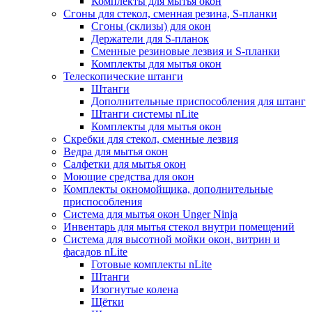
Комплекты для мытья окон
Сгоны для стекол, сменная резина, S-планки
Сгоны (склизы) для окон
Держатели для S-планок
Сменные резиновые лезвия и S-планки
Комплекты для мытья окон
Телескопические штанги
Штанги
Дополнительные приспособления для штанг
Штанги системы nLite
Комплекты для мытья окон
Скребки для стекол, сменные лезвия
Ведра для мытья окон
Салфетки для мытья окон
Моющие средства для окон
Комплекты окномойщика, дополнительные
приспособления
Система для мытья окон Unger Ninja
Инвентарь для мытья стекол внутри помещений
Система для высотной мойки окон, витрин и
фасадов nLite
Готовые комплекты nLite
Штанги
Изогнутые колена
Щётки