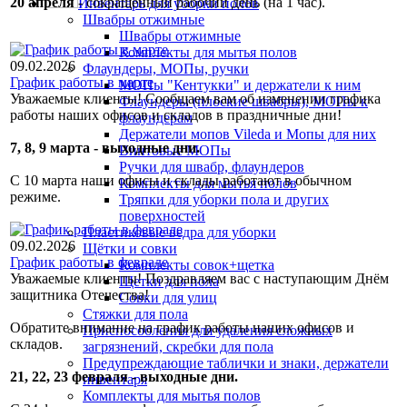
20 апреля
- сокращенный рабочий день (на 1 час).
Инвентарь для уборки полов
Швабры отжимные
Швабры отжимные
Комплекты для мытья полов
09.02.2026
Флаундеры, МОПы, ручки
График работы в марте
МОПы "Кентукки" и держатели к ним
Уважаемые клиенты! Сообщаем вам об изменении графика
Флаундеры (плоские швабры), МОПы к
работы наших офисов и складов в праздничные дни!
флаундерам
Держатели мопов Vileda и Мопы для них
7, 8, 9 марта - выходные дни.
Винтовые МОПы
Ручки для швабр, флаундеров
С 10 марта наши офисы и склады работают в обычном
Комплекты для мытья полов
режиме.
Тряпки для уборки пола и других
поверхностей
Пластиковые ведра для уборки
09.02.2026
Щётки и совки
График работы в феврале
Комплекты совок+щетка
Уважаемые клиенты! Поздравляем вас с наступающим Днём
Щетки для пола
защитника Отечества!
Совки для улиц
Стяжки для пола
Обратите внимание на график работы наших офисов и
Приспособления для удаления сложных
складов.
загрязнений, скребки для пола
Предупреждающие таблички и знаки, держатели
21, 22, 23 февраля - выходные дни.
инвентаря
Комплекты для мытья полов