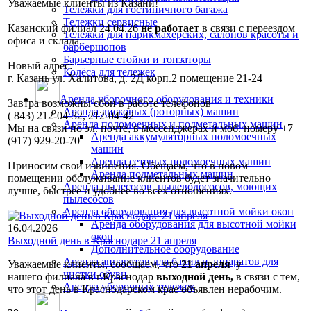
Уважаемые клиенты из Казани!
Тележки для гостиничного багажа
Тележки сервисные
Казанский филиал 24.04.26
не работает
в связи с переездом
Тележки для парикмахерских, салонов красоты и
офиса и склада.
барбершопов
Барьерные стойки и тонзаторы
Новый адрес:
Колёса для тележек
г. Казань ул. Халитова, д. 2Д корп.2 помещение 21-24
Аренда уборочного оборудования и техники
Завтра возможны сбои в работе телефонов
Аренда дисковых (роторных) машин
( 843) 212-04-32, 212-04-42
Аренда поломоечных и подметальных машин
Мы на связи по эл. почте, в мессенджерах и моб. номеру +7
Аренда аккумуляторных поломоечных
(917) 929-20-70
машин
Аренда сетевых поломоечных машин
Приносим свои извинения. Обещаем, что в новом
Аренда подметальных машин
помещении обслуживание клиентов будет значительно
Аренда пылесосов, пылеводососов, моющих
лучше, быстрее и удобнее во всех отношениях.
пылесосов
Аренда оборудования для высотной мойки окон
Аренда оборудования для высотной мойки
16.04.2026
окон
Выходной день в Краснодаре 21 апреля
Дополнительное оборудование
Аренда аппаратов для бахил и аппаратов для
Уважаемые клиенты, сообщаем, что
21
апреля
у
чистки обуви
нашего филиала в г.Краснодар
выходной день,
в связи с тем,
Аренда уборочных тележек
что этот день в Краснодарском крае объявлен нерабочим.