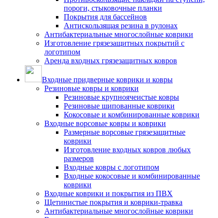
пороги, стыковочные планки
Покрытия для бассейнов
Антискользящая резина в рулонах
Антибактериальные многослойные коврики
Изготовление грязезащитных покрытий с
логотипом
Аренда входных грязезащитных ковров
Входные придверные коврики и ковры
Резиновые ковры и коврики
Резиновые крупноячеистые ковры
Резиновые шипованные коврики
Кокосовые и комбинированные коврики
Входные ворсовые ковры и коврики
Размерные ворсовые грязезащитные
коврики
Изготовление входных ковров любых
размеров
Входные ковры с логотипом
Входные кокосовые и комбинированные
коврики
Входные коврики и покрытия из ПВХ
Щетинистые покрытия и коврики-травка
Антибактериальные многослойные коврики