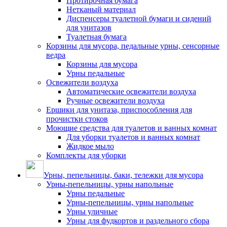
Протирочная бумага
Нетканый материал
Диспенсеры туалетной бумаги и сидений
для унитазов
Туалетная бумага
Корзины для мусора, педальные урны, сенсорные
ведра
Корзины для мусора
Урны педальные
Освежители воздуха
Автоматические освежители воздуха
Ручные освежители воздуха
Ершики для унитаза, приспособления для
прочистки стоков
Моющие средства для туалетов и ванных комнат
Для уборки туалетов и ванных комнат
Жидкое мыло
Комплекты для уборки
Урны, пепельницы, баки, тележки для мусора
Урны-пепельницы, урны напольные
Урны педальные
Урны-пепельницы, урны напольные
Урны уличные
Урны для фудкортов и раздельного сбора