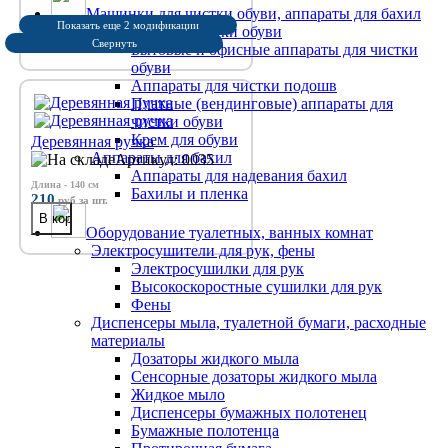
Машинки для чистки обуви, аппараты для бахил
Показать еще 2 модификации
Машинки для чистки обуви
Свернуть
Бытовые и офисные аппараты для чистки
обуви
Аппараты для чистки подошв
Платные (вендинговые) аппараты для
чистки обуви
Крем для обуви
Деревянная ручка
Аппараты для бахил
Артикул: 0035
Аппараты для надевания бахил
Длина - 140 см
Бахилы и пленка
210
руб
за шт.
Оборудование туалетных, ванных комнат
Электросушители для рук, фены
Электросушилки для рук
Высокоскоростные сушилки для рук
Фены
Диспенсеры мыла, туалетной бумаги, расходные
материалы
Дозаторы жидкого мыла
Сенсорные дозаторы жидкого мыла
Жидкое мыло
Диспенсеры бумажных полотенец
Бумажные полотенца