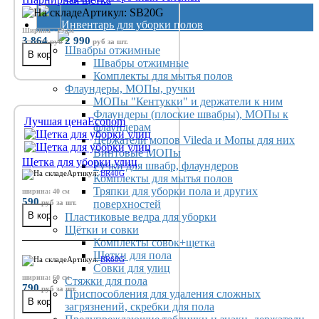
Артикул: SB20G
Инвентарь для уборки полов
Ширина - 19 см
3 864
2 990
руб
руб
за шт.
Швабры отжимные
Швабры отжимные
Комплекты для мытья полов
Флаундеры, МОПы, ручки
МОПы "Кентукки" и держатели к ним
Флаундеры (плоские швабры), МОПы к
Лучшая цена
Econom
флаундерам
Держатели мопов Vileda и Мопы для них
Винтовые МОПы
Щетка для уборки улиц
Ручки для швабр, флаундеров
Артикул:
BR40G
Комплекты для мытья полов
Тряпки для уборки пола и других
ширина: 40 см
590
руб
за шт.
поверхностей
Пластиковые ведра для уборки
Щётки и совки
Комплекты совок+щетка
Щетки для пола
Артикул:
BR60G
Совки для улиц
ширина: 60 см
Стяжки для пола
790
руб
за шт.
Приспособления для удаления сложных
загрязнений, скребки для пола