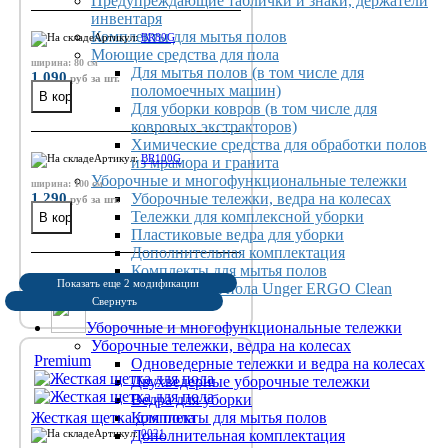
Предупреждающие таблички и знаки, держатели
инвентаря
Комплекты для мытья полов
Артикул:
BR80G
Моющие средства для пола
ширина: 80 см
Для мытья полов (в том числе для
1 090
руб
за шт.
поломоечных машин)
Для уборки ковров (в том числе для
ковровых экстракторов)
Химические средства для обработки полов
Артикул:
BR100G
из мрамора и гранита
Уборочные и многофункциональные тележки
ширина: 100 см
1 290
Уборочные тележки, ведра на колесах
руб
за шт.
Тележки для комплексной уборки
Пластиковые ведра для уборки
Дополнительная комплектация
Комплекты для мытья полов
Показать еще 2 модификации
Система для мытья пола Unger ERGO Clean
Свернуть
Уборочные и многофункциональные тележки
Уборочные тележки, ведра на колесах
Premium
Одноведерные тележки и ведра на колесах
Двухведерные уборочные тележки
Ведра для уборки
Жесткая щетка для пола
Комплекты для мытья полов
Артикул:
Дополнительная комплектация
0021