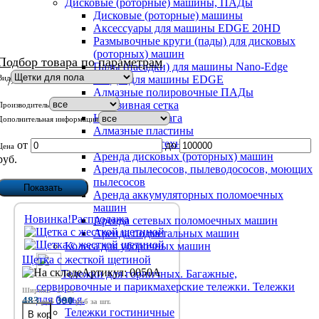
Дисковые (роторные) машины, ПАДы
Дисковые (роторные) машины
Аксессуары для машины EDGE 20HD
Размывочные круги (пады) для дисковых
(роторных) машин
Подбор товара по параметрам
Пады (насадки) для машины Nano-Edge
Вид
ПАДы для машины EDGE
/>
Алмазные полировочные ПАДы
Абразивная сетка
Производитель
Наждачная бумага
Дополнительная информация
Алмазные пластины
Аренда уборочной техники
от
до
Цена
Аренда дисковых (роторных) машин
руб.
Аренда пылесосов, пылеводососов, моющих
пылесосов
Аренда аккумуляторных поломоечных
машин
Новинка!
Распродажа
Аренда сетевых поломоечных машин
Аренда подметальных машин
Колеса для уборочных машин
Щетка с жесткой щетиной
Артикул: 0050А
Тележки для горничных. Багажные,
сервировочные и парикмахерские тележки. Тележки
Ширина - 27 см
для белья.
483
390
руб
руб
за шт.
Тележки гостиничные