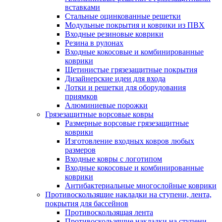
вставками
Стальные оцинкованные решетки
Модульные покрытия и коврики из ПВХ
Входные резиновые коврики
Резина в рулонах
Входные кокосовые и комбинированные
коврики
Щетинистые грязезащитные покрытия
Дизайнерские идеи для входа
Лотки и решетки для оборудования
приямков
Алюминиевые порожки
Грязезащитные ворсовые ковры
Размерные ворсовые грязезащитные
коврики
Изготовление входных ковров любых
размеров
Входные ковры с логотипом
Входные кокосовые и комбинированные
коврики
Антибактериальные многослойные коврики
Противоскользящие накладки на ступени, лента,
покрытия для бассейнов
Противоскользящая лента
Противоскользящие накладки на ступени,