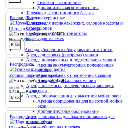
Тележки гостиничные
Дополнительная комплектация
Тележки для гостиничного багажа
Распродажа
Тележки сервисные
Тележки для парикмахерских, салонов красоты и
барбершопов
Щетка для пола
Барьерные стойки и тонзаторы
Артикул: 0050E
Колёса для тележек
667
390
руб
руб
за шт.
Аренда уборочного оборудования и техники
Аренда дисковых (роторных) машин
Аренда поломоечных и подметальных машин
Распродажа
Аренда аккумуляторных поломоечных
машин
Угловая шарнирная щетка
Аренда сетевых поломоечных машин
Артикул: CB20G
Аренда подметальных машин
Аренда пылесосов, пылеводососов, моющих
Ширина - 21 см
пылесосов
3 220
2 490
руб
руб
за шт.
Аренда оборудования для высотной мойки окон
Аренда оборудования для высотной мойки
окон
Дополнительное оборудование
Аренда аппаратов для бахил и аппаратов для
Распродажа
чистки обуви
Аренда уборочных тележек
Шарнирная щетка