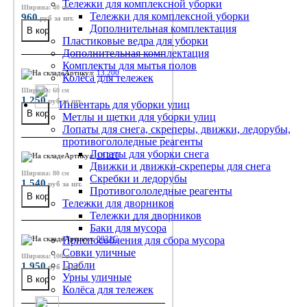
Тележки для комплексной уборки
Ширина: 40 см
Тележки для комплексной уборки
960
руб
за шт.
Дополнительная комплектация
Пластиковые ведра для уборки
Дополнительная комплектация
Комплекты для мытья полов
Артикул:
13.200
Колёса для тележек
Ширина: 60 см
1 250
руб
за шт.
Инвентарь для уборки улиц
Метлы и щетки для уборки улиц
Лопаты для снега, скреперы, движки, ледорубы,
противогололедные реагенты
Лопаты для уборки снега
Артикул:
13.220
Движки и движки-скреперы для снега
Ширина: 80 см
Скребки и ледорубы
1 540
руб
за шт.
Противогололедные реагенты
Тележки для дворников
Тележки для дворников
Баки для мусора
Приспособления для сбора мусора
Артикул:
0021С
Совки уличные
Ширина: 100 см
Грабли
1 950
руб
за шт.
Урны уличные
Колёса для тележек